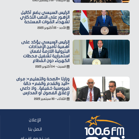
الأربعاء - ٠٣ ديسمبر ٢٠٢٥
الرئيس السيسي يضع أكاليل
الزهور على النصب التذكاري
لشهداء القوات المسلحة
الأحد - ٠٥ أكتوبر ٢٠٢٥
الرئيس السيسي يؤكد على
أهمية تأمين الإمدادات
البترولية اللازمة لضمان
استمرارية تشغيل محطات
الكهرباء دون انقطاع
السبت - ٠٤ أكتوبر ٢٠٢٥
وزارتا «الصحة والتعليم»: مرض
«اليد والقدم والفم» حالة
فيروسية خفيفة.. ولا داعي
لإغلاق الفصول أو المدارس
الثلاثاء - ٣٠ سبتمبر ٢٠٢٥
للإعلان
اتصل بنا
عن نجوم إف إم