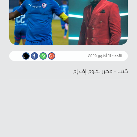
الأحد - ١١ أكتوبر ٢٠٢٠
كتب -
محرر نجوم إف إم