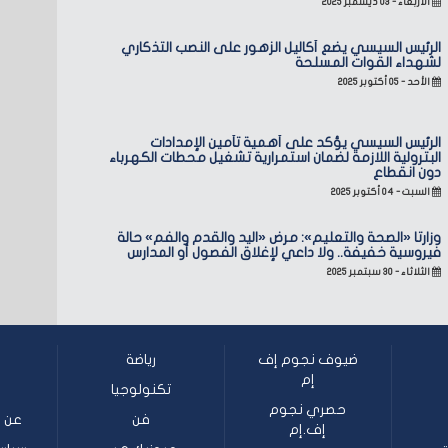
الأربعاء - ٠٣ ديسمبر ٢٠٢٥
الرئيس السيسي يضع أكاليل الزهور على النصب التذكاري
لشهداء القوات المسلحة
الأحد - ٠٥ أكتوبر ٢٠٢٥
الرئيس السيسي يؤكد على أهمية تأمين الإمدادات
البترولية اللازمة لضمان استمرارية تشغيل محطات الكهرباء
دون انقطاع
السبت - ٠٤ أكتوبر ٢٠٢٥
وزارتا «الصحة والتعليم»: مرض «اليد والقدم والفم» حالة
فيروسية خفيفة.. ولا داعي لإغلاق الفصول أو المدارس
الثلاثاء - ٣٠ سبتمبر ٢٠٢٥
ضيوف نجوم إف
رياضة
إم
تكنولوجيا
حصري نجوم
فن
عن ن
إف.إم