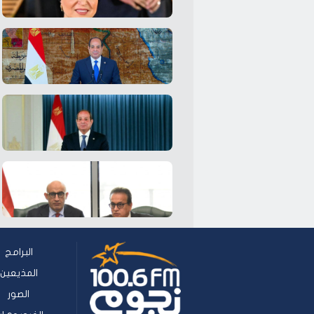
البرامج
المذيعين
الصور