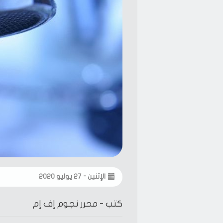
الإثنين - ٢٧ يوليو ٢٠٢٠
كتب -
محرر نجوم إف إم