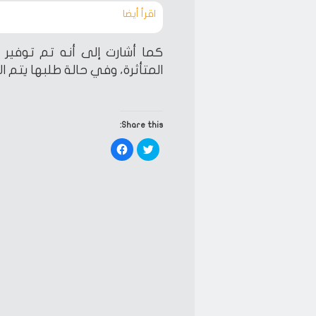
اقرأ أيضا‎
كما أشارت إلى أنه تم توفير 
المتأثرة، وفي حالة طلبها يتم الاتصال بالخط ال
Share this:
Click
Click
to
to
share
share
on
on
Facebook
Twitter
(Opens
(Opens
in
in
new
new
window)
window)