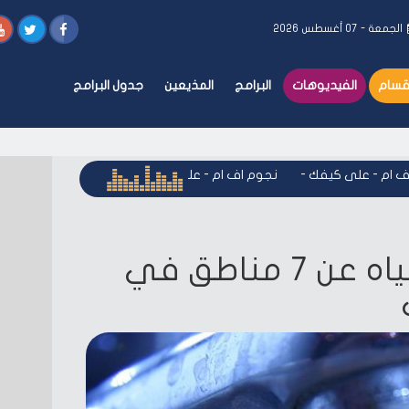
الجمعة - ٠٧ أغسطس ٢٠٢٦
أقسام
الفيديوهات
البرامج
المذيعين
جدول البرامج
م - على كيفك
-
نجوم اف ام - على كيفك
-
نجوم اف ام - على كيف
الثلاثاء.. قطع المياه عن 7 مناطق في