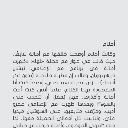
أحلام
وكانت أحلام أوضحت خلافها مع أصالة سابقًا،
حيث قالت في حوار مع مجلة «لها»: «ظهرت
أصالة في برنامج مع الإعلامي نيشان
ديرهرتوريان، وقالت إن مطربة خليجية (بدون ذكر
أسماء) تحرّض فجر السعيد ضدي، وطبعاً كنت أنا
المقصودة بهذا الكلام، علماً أنني كنت أحبّ
أصالة وأقدّرها، فهل يُعقل أن تتحدث عني
بالسوء؟! وبعدها ظهرت مع الإعلامي عمرو
أديب، وحرّضت متابعيها على السوشيال ميديا
عليّ، وتناست كل أفعالي الجميلة معها، لذا
قلت “انتهى الموضوع، وأصالة خرجت من حياتي