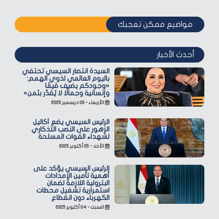
مواضيع ممكن تعجبك
أحدث الأخبار
السيدة انتصار السيسي تحتفي
باليوم العالمي لذوي الهمم:
«وجودكم يضيف قيمًا
وإنسانية وجمالًا لا يُقدّر بثمن»
الأربعاء - ٠٣ ديسمبر ٢٠٢٥
الرئيس السيسي يضع أكاليل
الزهور على النصب التذكاري
لشهداء القوات المسلحة
الأحد - ٠٥ أكتوبر ٢٠٢٥
الرئيس السيسي يؤكد على
أهمية تأمين الإمدادات
البترولية اللازمة لضمان
استمرارية تشغيل محطات
الكهرباء دون انقطاع
السبت - ٠٤ أكتوبر ٢٠٢٥