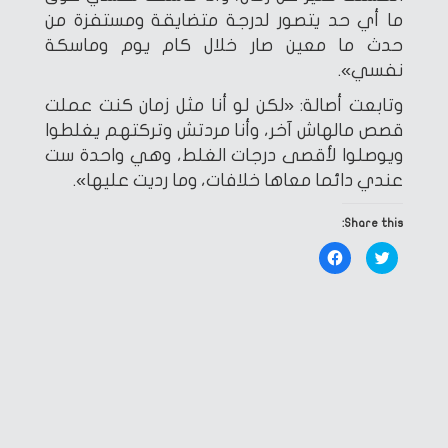
ما أي حد يتصور لدرجة متضايقة ومستفزة من
حدث ما معين صار خلال كام يوم وماسكة
نفسي».
وتابعت أصالة: «لكن لو أنا مثل زمان كنت عملت
قصص مالهاش آخر، وأنا مردتش وتركتهم يغلطوا
ويوصلوا لأقصى درجات الغلط، وهي واحدة ست
عندي دائما معاها خلافات، وما رديت عليها».
Share this:
Click
Click
to
to
share
share
on
on
Facebook
Twitter
(Opens
(Opens
in
in
new
new
window)
window)