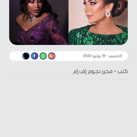
الخميس - ١٨ يونيو ٢٠٢٠
كتب -
محرر نجوم إف.إم