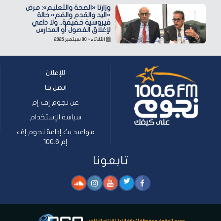
وزارتا «الصحة والتعليم»: مرض
«اليد والقدم والفم» حالة
فيروسية خفيفة.. ولا داعي
لإغلاق الفصول أو المدارس
الثلاثاء - ٣٠ سبتمبر ٢٠٢٥
للإعلان
اتصل بنا
عن نجوم إف إم
سياسة الإستخدام
مواعيد بث إذاعة نجوم إف
إم 100.6
تابعونا