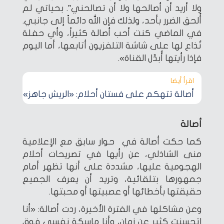
ولا أريد أن أصالحها ولا أن تصالحني”. بحياتي لم
أُلحق الضرر بأحد، ولذلك فإن الله دائماً إلى جانبي.
في الماضي كنت أحب أصالة كثيراً، وأي حفلة
تُذاع لها على شاشة التلفزيون أتابعها، أما اليوم
فإذا رأيتها أُبدّل القناة».
اقرأ أيضا‎
أصالة تتهكم على فستان أحلام: «الريش جاهز»
أصالة
كما حكت أصالة في حوار سابق مع الإعلامية
منى الشاذلي، عن رأيها في تصريحات أحلام
الهجومية عليها، مشددة على أنها تظهر أمام
جمهورها بتلقائية، وتريد أن يعرف الجميع
حقيقتها بأخطائها أو عصبيتها أو محبتها.
وعن مشاكلها في الفترة الأخيرة، ردت أصالة: «أنا
اتحسنت كثير عن زمان، وأنا ماسكة نفسي فوق