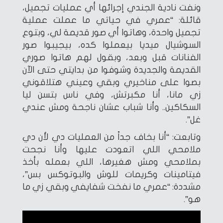
ونفت نادية الجندي إجرائها أي عمليات تجميل،
قائلة: “عمري في حياتي ما عملت عملية
تجميل واحدة، وهاتوا أي صور قديمة لي، وبتوع
السوشيال ميديا بيعملوا كده، بيجيبوا صور
الفنانات قبل وبعد، وبقول لهم هاتوا صوري
القديمة والجديدة وشوفوا من بدايتي حتى الآن
بصوا على مناخيري وبقي وعيني هتلاقوني
زي مانا، أنا مكبرتش، وفي ناس بتسن ليا
السكاكين.. وأنا شباب عشان ناجحة ومش عندي
غل”.
وتابعت: “أنا بخاف جداً من العمليات دي لأن دي
ملامحي اللي اتعودت عليها وأنا نجحت
بملامحي ومش هغيرها، اللي بعمله بأخذ
فيتامينات وكريمات للوش والبوتوكس بس”،
مشددة: “عمري ما نفخت شفايفي وبقي زي ما
هو”.