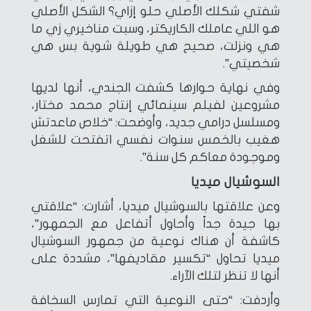
شفتي شكلك الأصلي حلو إزاي؟ الشكل الأصلي
هو اللي عاملك الكاريكتر، وسبت مناخيري زي ما
هي ونزلت، صحيح هي طويلة شوية بس هي
شخصيتي”.
وفي نهاية حوارها كشفت الجندي، أنها لديها
مشروعين لفيلم سينمائي إنتاج محمد مختار،
ومسلسل درامي جديد، وأوضحت: “خلاص ماعدتش
هغيب بالخمس سنوات نفسي اتفتحت للشغل
وموجودة معاكم كل سنة”.
السوشيال ميديا
وعن علاقتها بالسوشيال ميديا، أشارت: “علاقتي
بها جيدة جداً وأحاول أتفاعل مع الجمهور”،
كاشفة أن هناك نوعية من جمهور السوشيال
ميديا تحاول “تكسير مقاديفها”، مشددة على
أنها لا تنظر لتلك الآراء.
وأردفت: “حتى النوعية التي تمارس السخافة