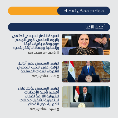
مواضيع ممكن تعجبك
أحدث الأخبار
السيدة انتصار السيسي تحتفي
باليوم العالمي لذوي الهمم:
«وجودكم يضيف قيمًا
وإنسانية وجمالًا لا يُقدّر بثمن»
الأربعاء - ٠٣ ديسمبر ٢٠٢٥
الرئيس السيسي يضع أكاليل
الزهور على النصب التذكاري
لشهداء القوات المسلحة
الأحد - ٠٥ أكتوبر ٢٠٢٥
الرئيس السيسي يؤكد على
أهمية تأمين الإمدادات
البترولية اللازمة لضمان
استمرارية تشغيل محطات
الكهرباء دون انقطاع
السبت - ٠٤ أكتوبر ٢٠٢٥