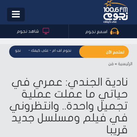
Toggle
igation
شاهد نجوم
اسمع نجوم
نجوم اف ام - على كيفك
-
نجوم اف ام - على كيفك
-
نجوم اف ام - 
تستمع الآن
الرئيسية
»
فن
نادية الجندي: عمري في
حياتي ما عملت عملية
تجميل واحدة.. وانتظروني
في فيلم ومسلسل جديد
قريبا