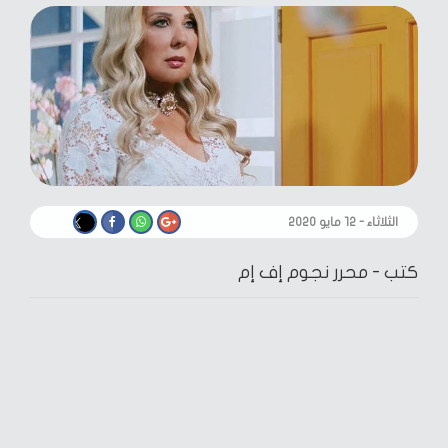
الثلاثاء - ١٢ مايو ٢٠٢٠
كتب -
محرر نجوم إف إم