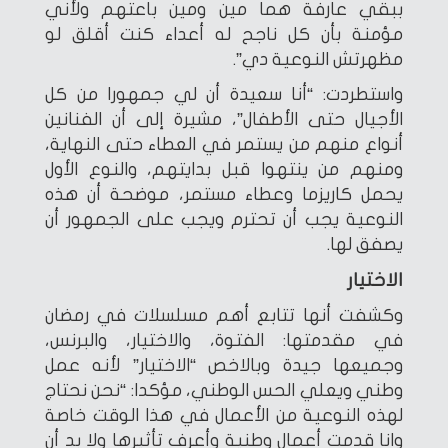
ببقي عارفة هما مين ومين باعتهم ولأني
مؤمنة بأن كل ناجح له أعداء كنت أقلق لو
مظهرتش النوعية دي”.
واستطردت: “أنا سعيدة أن لي جمهورا من كل
الأجيال حتى الأطفال”، مشيرة إلى أن الفنانين
أنواع منهم من يستمر في العطاء حتى النهاية،
ومنهم من ينتهوا قبل بدايتهم، والنوع الأول
يحمل كاريزما وعطاء مستمر، موضحة أن هذه
النوعية يجب أن تحترم ويجب على الجمهور أن
يصفق لها.
الاختيار
وكشفت أنها تتابع أهم مسلسلات في رمضان
في مقدمتها: الفتوة، والاختيار، والبرنس،
وجميعها جيدة وبالاخص “الاختيار” لأنه عمل
وطني ويعلي الحس الوطني، مؤكدا: “نحن نحتاج
لهذه النوعية من الأعمال في هذا الوقت خاصة
وانا قدمت أعمال وطنية وأعرف تأثيرها ولا بد أن