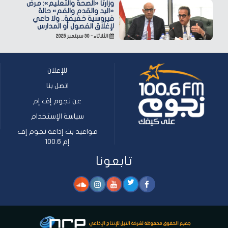
وزارتا «الصحة والتعليم»: مرض
«اليد والقدم والفم» حالة
فيروسية خفيفة.. ولا داعي
لإغلاق الفصول أو المدارس
الثلاثاء - ٣٠ سبتمبر ٢٠٢٥
للإعلان
اتصل بنا
عن نجوم إف إم
سياسة الإستخدام
مواعيد بث إذاعة نجوم إف
إم 100.6
تابعونا
جميع الحقوق محفوظة لشركة النيل للإنتاج الإذاعي