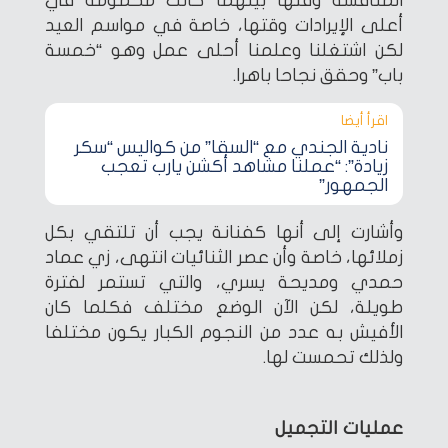
المنافسة وقتها بينهما كانت محمومة في
أعلى الإيرادات وقتها، خاصة في مواسم العيد
لكن اشتغلنا وعلمنا أحلى عمل وهو “خمسة
باب” وحقق نجاحا باهرا.
اقرأ أيضا‎
نادية الجندي مع “السقا” من كواليس “سكر
زيادة”: “عملنا مشاهد أكشن يارب تعجب
الجمهور”
وأشارت إلى أنها كفنانة يجب أن تلتقي بكل
زملائها، خاصة وأن عصر الثنائيات انتهى، زي عماد
حمدي ومديحة يسري، والتي تستمر لفترة
طويلة، لكن الآن الوضع مختلف فكلما كان
الأفيش به عدد من النجوم الكبار يكون مختلفا
ولذلك تحمست لها.
عمليات التجميل