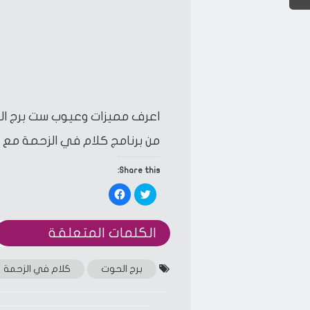
اعرف مميزات وعيوب ست برج الحو
من برنامج كلام في الزحمة مع م
Share this:
Click
Click
to
to
share
share
on
on
Facebook
Twitter
الكلمات المتعلقة‎
(Opens
(Opens
in
in
new
new
window)
window)
برج الحوت
كلام في الزحمة