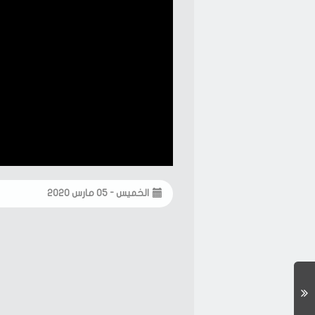
الخميس - ٠٥ مارس ٢٠٢٠