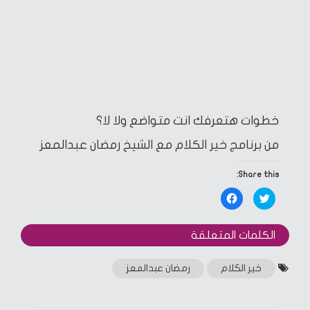
خطوات هتعرفك انت متواضع ولا لا؟
من برنامج خير الكلام مع الشيخ رمضان عبدالمعز
Share this:
Click
Click
to
to
share
share
on
on
Facebook
Twitter
الكلمات المتعلقة‎
(Opens
(Opens
in
in
new
new
window)
window)
خير الكلام
رمضان عبدالمعز