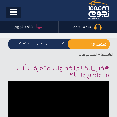
Toggle
igation
شاهد نجوم
اسمع نجوم
نجوم اف ام - على كيفك
-
نجوم اف ام - على كيفك
-
نجوم اف
تستمع الآن
الرئيسية
»
الفيديوهات
#خير_الكلام| خطوات هتعرفك أنت
متواضع ولا لأ؟