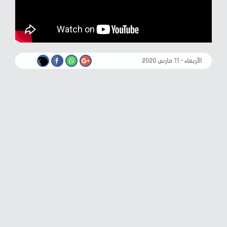
الأربعاء - ١١ مارس ٢٠٢٠