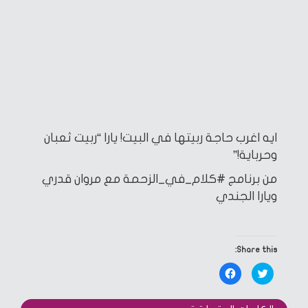
ايه اغرب حاجة ربيتها في البيت! يارا “ربيت ثعبان
وحرباية!”
من برنامج #كلام_في_الزحمة مع مروان قدري
ويارا الجندي
Share this:
Click
Click
to
to
share
share
on
on
Facebook
Twitter