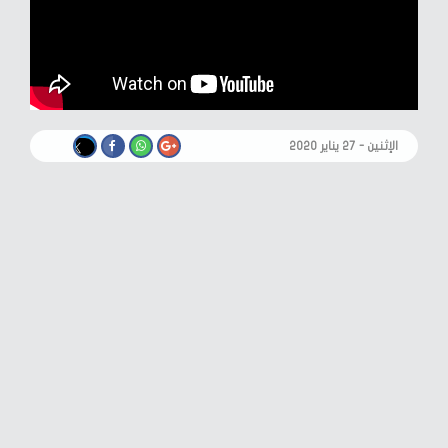
الإثنين - ٢٧ يناير ٢٠٢٠