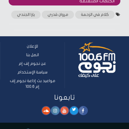
الكلمات المتعلقة‎
(Opens
(Opens
in
in
new
new
window)
window)
كلام في الزحمة
مروان قدري
يارا الجندي
للإعلان
اتصل بنا
عن نجوم إف إم
سياسة الإستخدام
مواعيد بث إذاعة نجوم إف
إم 100.6
تابعونا