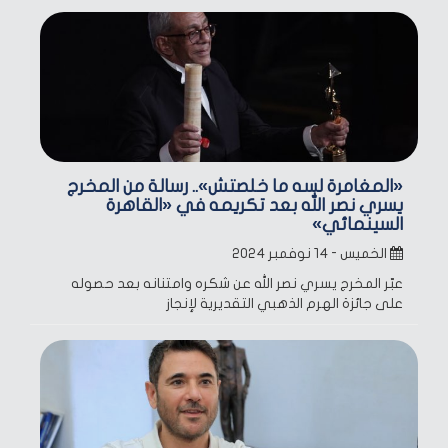
«المغامرة لسه ما خلصتش».. رسالة من المخرج
يسري نصر الله بعد تكريمه في «القاهرة
السينمائي»
الخميس - ١٤ نوفمبر ٢٠٢٤
عبّر المخرج يسري نصر الله عن شكره وامتنانه بعد حصوله
على جائزة الهرم الذهبي التقديرية لإنجاز