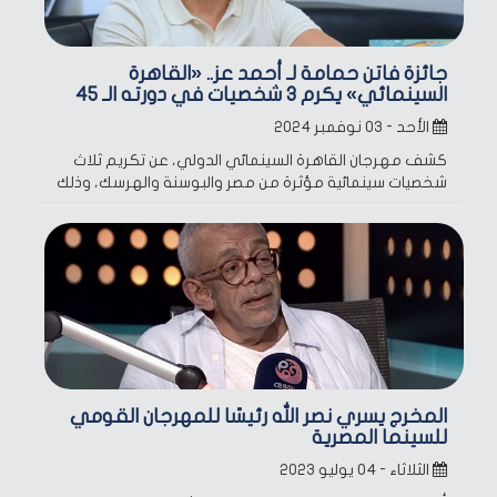
جائزة فاتن حمامة لـ أحمد عز.. «القاهرة
السينمائي» يكرم 3 شخصيات في دورته الـ 45
الأحد - ٠٣ نوفمبر ٢٠٢٤
كشف مهرجان القاهرة السينمائي الدولي، عن تكريم ثلاث
شخصيات سينمائية مؤثرة من مصر والبوسنة والهرسك، وذلك
المخرج يسري نصر الله رئيسًا للمهرجان القومي
للسينما المصرية
الثلاثاء - ٠٤ يوليو ٢٠٢٣