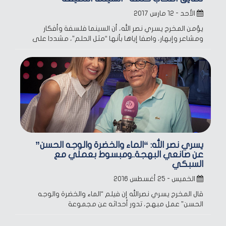
الأحد - ١٢ مارس ٢٠١٧
يؤمن المخرج يسري نصر الله، أن السينما فلسفة وأفكار
ومشاعر وإبهار، واصفا إياها بأنها “مثل الحلم”، مشددا على
يسري نصر الله: “الماء والخضرة والوجه الحسن”
عن صانعي البهجة..ومبسوط بعملي مع
السبكي
الخميس - ٢٥ أغسطس ٢٠١٦
قال المخرج يسري نصرالله إن فيلم “الماء والخضرة والوجه
الحسن” عمل مبهج، تدور أحداثه عن مجموعة