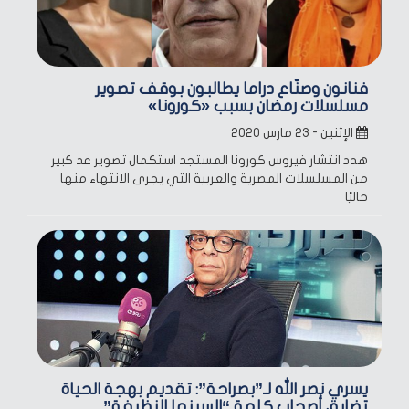
فنانون وصنّاع دراما يطالبون بوقف تصوير
مسلسلات رمضان بسبب «كورونا»
الإثنين - ٢٣ مارس ٢٠٢٠
هدد انتشار فيروس كورونا المستجد استكمال تصوير عد كبير
من المسلسلات المصرية والعربية التي يجرى الانتهاء منها
حاليًا
يسري نصر الله لـ”بصراحة”: تقديم بهجة الحياة
تضايق أصحاب كلمة “السينما النظيفة”