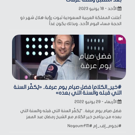
الأحد - ١٨ يونيو ٢٠٢٣
أعلنت المملكة العربية السعودية ثبوت رؤية هلال شهر ذو
الحجة مساء اليوم الأحد، وبذلك يكون غداً
#خير_الكلام| فضل صيام يوم عرفة.. «يُكفِّر السنة
التي قبله والسنة التي بعده»
الأربعاء - ٢٩ يونيو ٢٠٢٢
فضل صيام يوم عرفة.. “يُكفِّر السنة التي قبله والسنة التي
بعده
من برنامج خير الكلام مع الشيخ رمضان عبد المعز
#نجوم_إف_إم
#NogoumFM