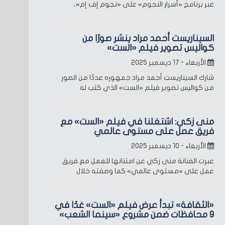
عبر برنامج «أسرار النجوم» على «نجوم إف إم»،
السيناريست أحمد مراد ينشر صورًا من
كواليس تصوير فيلم «الست»
الأربعاء - ١٧ ديسمبر ٢٠٢٥
شارك السيناريست أحمد مراد جمهوره عددًا من الصور
من كواليس تصوير فيلم «الست» الذي كتب له
منى زكي: اشتغلنا في فيلم «الست» مع
فريق عمل على مستوى عالمي
الأربعاء - ١٠ ديسمبر ٢٠٢٥
عبرت الفنانة منى زكي عن امتنانها للعمل مع فريق
عمل على «مستوى عالمي» كما وصفته خلال
«الثقافة» تبدأ عرض فيلم «الست» غدًا في
9 محافظات ضمن مشروع «سينما الشعب»