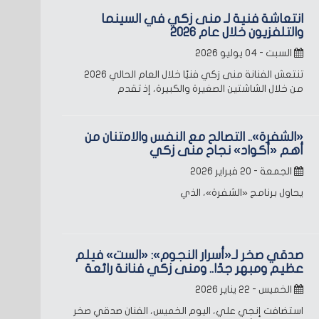
انتعاشة فنية لـ منى زكي في السينما
والتلفزيون خلال عام 2026
السبت - ٠٤ يوليو ٢٠٢٦
تنتعش الفنانة منى زكي فنيًا خلال العام الحالي 2026
من خلال الشاشتين الصغيرة والكبيرة، إذ تقدم
«الشفرة».. التصالح مع النفس والامتنان من
أهم «أكواد» نجاح منى زكي
الجمعة - ٢٠ فبراير ٢٠٢٦
يحاول برنامج «الشفرة»، الذي
صدقي صخر لـ«أسرار النجوم»: «الست» فيلم
عظيم ومبهر جدًا.. ومنى زكي فنانة رائعة
الخميس - ٢٢ يناير ٢٠٢٦
استضافت إنجي علي، اليوم الخميس، الفنان صدقي صخر