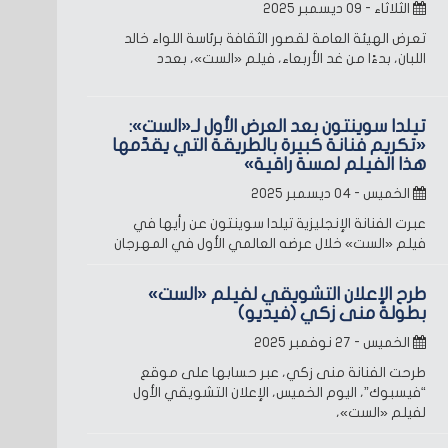
الثلاثاء - ٠٩ ديسمبر ٢٠٢٥
تعرض الهيئة العامة لقصور الثقافة برئاسة اللواء خالد
اللبان، بدءًا من غد الأربعاء، فيلم «الست»، بعدد
تيلدا سوينتون بعد العرض الأول لـ«الست»:
«تكريم فنانة كبيرة بالطريقة التي يقدّمها
هذا الفيلم لمسة راقية»
الخميس - ٠٤ ديسمبر ٢٠٢٥
عبرت الفنانة الإنجليزية تيلدا سوينتون عن رأيها في
فيلم «الست» خلال عرضه العالمي الأول في المهرجان
طرح الإعلان التشويقي لفيلم «الست»
بطولة منى زكي (فيديو)
الخميس - ٢٧ نوفمبر ٢٠٢٥
طرحت الفنانة منى زكي، عبر حسابها على موقع
“فيسبوك”، اليوم الخميس، الإعلان التشويقي الأول
لفيلم «الست»،