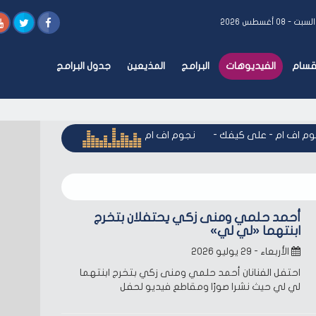
لسبت - ٠٨ أغسطس ٢٠٢٦
أقسام
الفيديوهات
البرامج
المذيعين
جدول البرامج
 اف ام - على كيفك
-
نجوم اف ام - على كيفك
-
نجوم اف ام - عل
أحمد حلمي ومنى زكي يحتفلان بتخرج
ابنتهما «لي لي»
الأربعاء - ٢٩ يوليو ٢٠٢٦
احتفل الفنانان أحمد حلمي ومنى زكي بتخرج ابنتهما
لي لي حيث نشرا صورًا ومقاطع فيديو لحفل