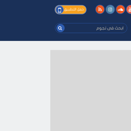
فى
حمل التطبيق
نجوم
ابحث
فى
نجوم
ى كيفك
-