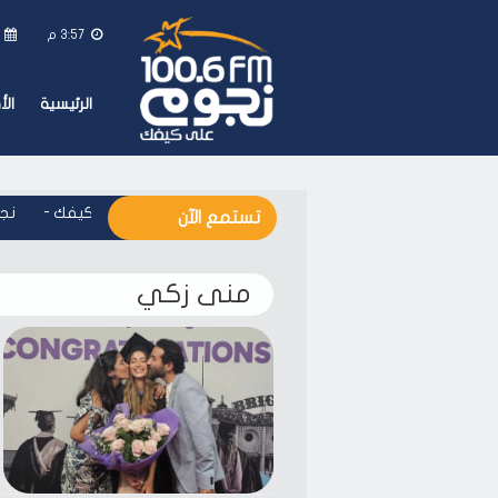
3:57 م
ا
الرئيسية
ال
نجوم اف ام - على كيفك
-
نجوم
تستمع الآن
منى زكي