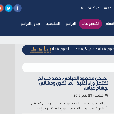
الخميس - ٠٦ أغسطس ٢٠٢٦
أقسام
الفيديوهات
البرامج
المذيعين
جدول البرامج
وم اف ام - على كيفك
-
نجوم اف ام - على كيفك
-
نجوم اف ام - 
الملحن محمود الخيامي: قصة حب لم
تكتمل وراء أغنية “لما تكون وحشاني”
لهشام عباس
الثلاثاء - ٢٣ يناير ٢٠١٨
حل الملحن محمود الخيامي، ضيفًا على برناج “مصنع
الأغاني” مع فريدة الخادم على إذاعة “نجوم إف