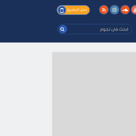
فى
حمل التطبيق
نجوم
ابحث
فى
نجوم
على كيفك
-