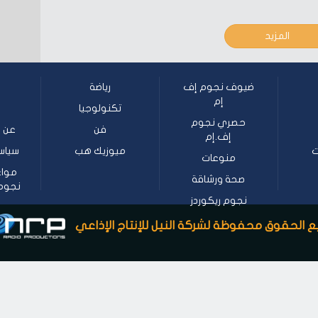
المزيد
ضيوف نجوم إف
رياضة
إم
تكنولوجيا
حصري نجوم
فن
عن ن
إف.إم
ت
ميوزيك هب
سياس
منوعات
مواع
صحة ورشاقة
نجوم إف
نجوم ريكوردز
 الحقوق محفوظة لشركة النيل للإنتاج الإذاعي