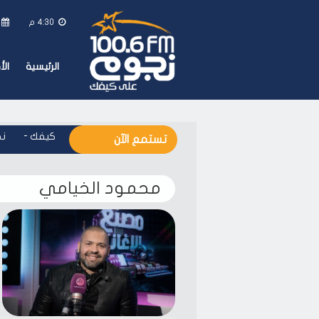
4:30 م
الرئيسية
ال
نجوم اف ام - على كيفك
-
نج
تستمع الآن
محمود الخيامي