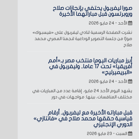
صور| ليفربول يحتفي بإنجازات صلاح
وروبرتسون قبل مباراتهما الأخيرة
الأحد - ٢٤ مايو ٢٠٢٦
نشرت الصفحة الرسمية لنادي ليفربول على «فيسبوك»
صورًا من جلسة التصوير الوداعية لنجمنا المصري محمد
صلاح
أبرز مباريات اليوم| منتخب مصر بـ«أمم
أفريقيا» تحت 17 عاما.. وليفربول في
«البريميرليج»
الأحد - ٢٤ مايو ٢٠٢٦
يشهد اليوم الأحد 24 مايو، إقامة عدد من المباريات في
مختلف المنافسات، بينها: مواجهات في دور
قبل مباراته الأخيرة مع ليفربول.. أرقام
قياسية حققها محمد صلاح في «فانتازي»
الدوري الإنجليزي
السبت - ٢٣ مايو ٢٠٢٦