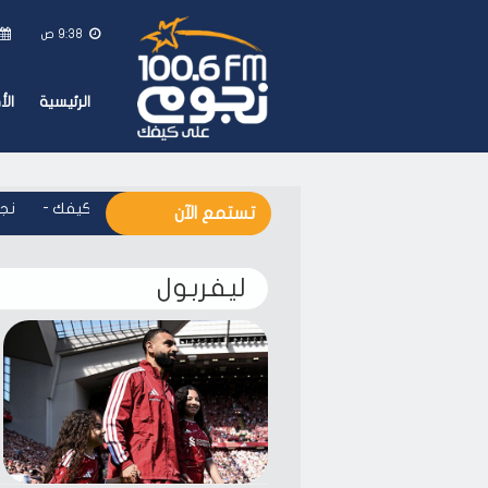
9:38 ص
الرئيسية
ال
نجوم اف ام - على كيفك
-
نجوم
تستمع الآن
ليفربول