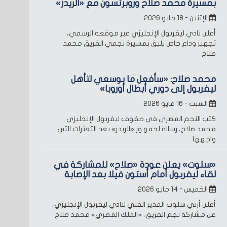
بمسيرة محمد صلاح وروبرتسون مع «الريدز»
الإثنين - ١٨ مايو ٢٠٢٦
أعلن نادي ليفربول الإنجليزي عبر موقعه الرسمي،
تجهيز وداع خاص يليق بمسيرة نجمي الفريق محمد
صلاح
محمد صلاح: «سأفعل ما بوسعي لتأهل
ليفربول إلى دوري أبطال أوروبا»
السبت - ١٦ مايو ٢٠٢٦
كتب النجم المصري في صفوف ليفربول الإنجليزي
محمد صلاح، رسالة لجمهور «الريدز» بعد التعثرات التي
واجهها
«سلوت» يعلن عودة «صلاح» للمشاركة في
لقاء ليفربول أمام أستون فيلا بعد الإصابة
الخميس - ١٤ مايو ٢٠٢٦
أعلن أرني سلوت المدير الفني لنادي ليفربول الإنجليزي،
عن مشاركة نجم الفريق، «الملك المصري» محمد صلاح