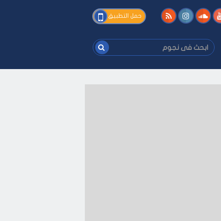
فى
حمل التطبيق
نجوم
ابحث
فى
نجوم
ى كيفك
-