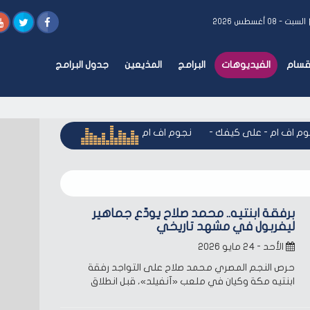
السبت - ٠٨ أغسطس ٢٠٢٦
أقسام
الفيديوهات
البرامج
المذيعين
جدول البرامج
 اف ام - على كيفك
-
نجوم اف ام - على كيفك
-
نجوم اف ام - عل
برفقة ابنتيه.. محمد صلاح يودّع جماهير
ليفربول في مشهد تاريخي
الأحد - ٢٤ مايو ٢٠٢٦
حرص النجم المصري محمد صلاح على التواجد رفقة
ابنتيه مكة وكيان في ملعب «آنفيلد»، قبل انطلاق