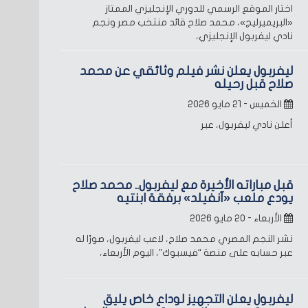
اختار الموقع الرسمي للدوري الإنجليزي الممتاز
«البريميرليج»، محمد صلاح قائد منتخب مصر ونجم
نادي ليفربول الإنجليزي،
ليفربول يعلن نشر فيلم وثائقي عن محمد
صلاح قبل رحيله
الخميس - ٢١ مايو ٢٠٢٦
أعلن نادي ليفربول، عبر
قبل مباراته الأخيرة مع ليفربول.. محمد صلاح
يودع ملعب «آنفيلد» برفقة ابنتيه
الأربعاء - ٢٠ مايو ٢٠٢٦
نشر النجم المصري محمد صلاح، لاعب ليفربول، صورًا له
عبر حسابه على منصة “فيسبوك”، اليوم الأربعاء،
ليفربول يعلن التجهيز لوداع خاص يليق