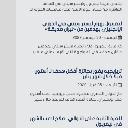
يلتقي فريقا ليفربول وليستر سيتي في الساعة
العاشرة من مساء اليوم الاثنين ضمن منافسات الجولة الـ
ليفربول يهزم ليستر سيتي في الدوري
الإنجليزي بهدفين من «نيران صديقة»
الجمعة - ٣٠ ديسمبر ٢٠٢٢
فاز فريق ليفربول على نظيره ليستر سيتي بهدفين
مقابل هدف، في المواجهة التي أقيمت على ملعب
تريزيجيه يفوز بجائزة أفضل هدف لـ أستون
فيلا خلال شهر يناير
الأربعاء - ٠٥ فبراير ٢٠٢٠
فاز الدولي المصري محمود حسن تريزيجيه لاعب أستون
فيلا الإنجليزي، بجائزة أفضل هدف لفريقه خلال شهر
للمرة الثانية على التوالي.. صلاح لاعب الشهر
في ليفربول