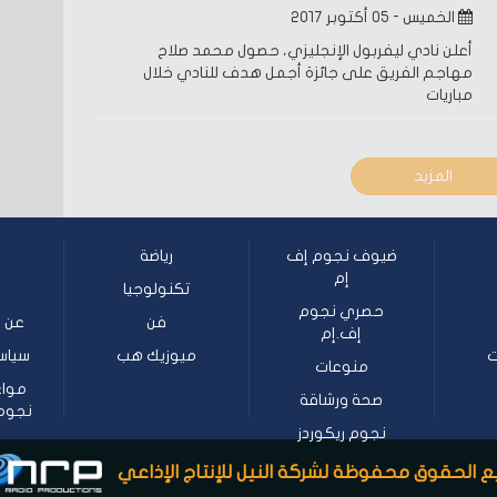
الخميس - ٠٥ أكتوبر ٢٠١٧
أعلن نادي ليفربول الإنجليزي، حصول محمد صلاح
مهاجم الفريق على جائزة أجمل هدف للنادي خلال
مباريات
المزيد
ضيوف نجوم إف
رياضة
إم
تكنولوجيا
حصري نجوم
فن
عن ن
إف.إم
ت
ميوزيك هب
سياس
منوعات
مواع
صحة ورشاقة
نجوم إف
نجوم ريكوردز
 الحقوق محفوظة لشركة النيل للإنتاج الإذاعي