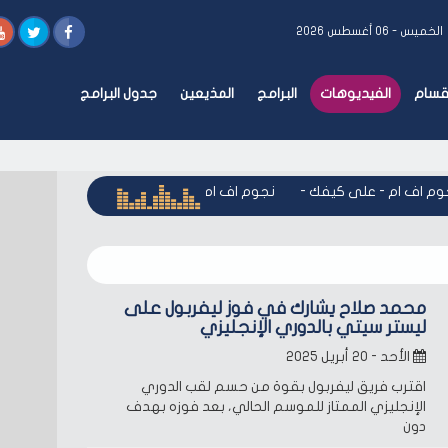
الخميس - ٠٦ أغسطس ٢٠٢٦
أقسام
الفيديوهات
البرامج
المذيعين
جدول البرامج
 اف ام - على كيفك
-
نجوم اف ام - على كيفك
-
نجوم اف ام - عل
محمد صلاح يشارك في فوز ليفربول على
ليستر سيتي بالدوري الإنجليزي
الأحد - ٢٠ أبريل ٢٠٢٥
اقترب فريق ليفربول بقوة من حسم لقب الدوري
الإنجليزي الممتاز للموسم الحالي، بعد فوزه بهدف
دون