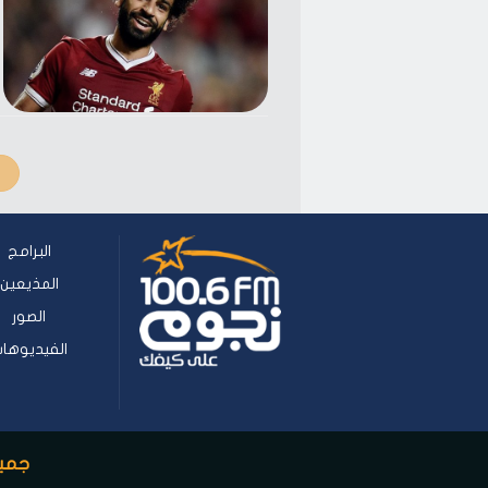
البرامج
المذيعين
الصور
الفيديوها
جميع