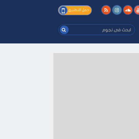
فى
حمل التطبيق
نجوم
ابحث
فى
نجوم
ى كيفك
-