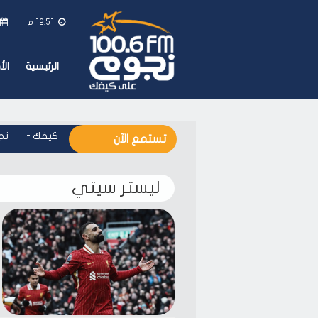
12:51 م
الرئيسية
ال
نجوم اف ام - على كيفك
-
نجوم
تستمع الآن
ليستر سيتي