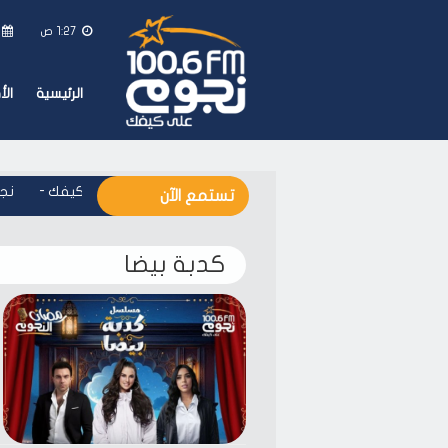
1:27 ص
الرئيسية
ال
نجوم اف ام - على كيفك
-
نجوم
تستمع الآن
كدبة بيضا