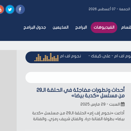
الجمعة - ٠٧ أغسطس ٢٠٢٦
أقسام
الفيديوهات
البرامج
المذيعين
جدول البرامج
 اف ام - على كيفك
-
نجوم اف ام - على كيفك
-
نجوم اف ام - عل
أحداث وتطورات مفاجئة في الحلقة الـ29
من مسلسل «كدبة بيضا»
السبت - ٢٩ مارس ٢٠٢٥
أذاعت «نجوم إف.إم» الحلقة الـ29 من مسلسل «كدبة
بيضا» بطولة الفنانة درة، والفنان شريف رمزي، والفنانة