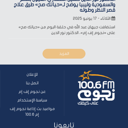
والسعودية وليبيا يوضح لـ«حياتك صح» طرق علاج
قصر النظر وطوله
الثلاثاء - ١٧ يونيو ٢٠٢٥
استضافت جيهان عبد الله في حلقة اليوم من «حياتك صح»
على «نجوم إف.إم»، الدكتور نور الدين
المزيد
للإعلان
اتصل بنا
عن نجوم إف إم
سياسة الإستخدام
مواعيد بث إذاعة نجوم إف
إم 100.6
تابعونا