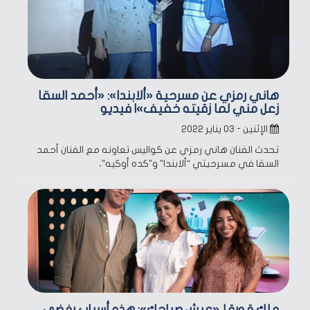
هاني رمزي عن مسرحية «ألابندا»: «أحمد السقا
زعل مني لما زقيته خفيف»| فيديو
الإثنين - ٠٣ يناير ٢٠٢٢
تحدث الفنان هاني رمزي عن كواليس تعاونه مع الفنان أحمد
السقا في مسرحيتي “ألابندا” و”كده أوكيه”،
ملك قورة لـ«عيش صباحك»: هذه أسباب رفضي