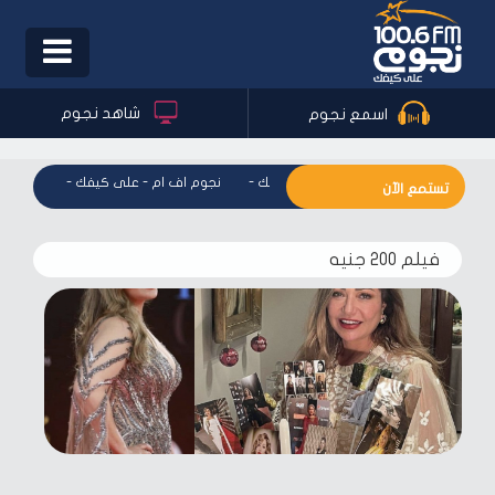
Toggle
igation
شاهد نجوم
اسمع نجوم
نجوم اف ام - على كيفك
-
نجوم اف ام - على كيفك
-
نجوم اف 
تستمع الآن
فيلم 200 جنيه