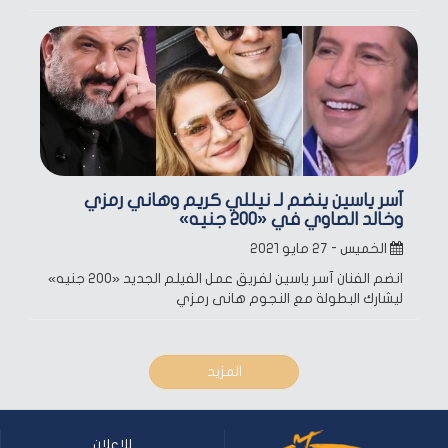
آسر ياسين ينضم لـ نيللي كريم وهاني رمزي
وخالد الصاوي في «200 جنيه»
الخميس - ٢٧ مايو ٢٠٢١
انضم الفنان آسر ياسين لفريق عمل الفيلم الجديد «200 جنيه»
ليشارك البطولة مع النجوم هانى رمزي
المزيد
للإعلان