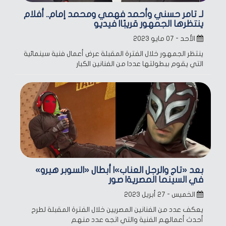
لـ تامر حسني وأحمد فهمي ومحمد إمام.. أفلام
ينتظرها الجمهور قريبًا| فيديو
الأحد - ٠٧ مايو ٢٠٢٣
ينتظر الجمهور خلال الفترة المقبلة عرض أعمال فنية سينمائية
التي يقوم ببطولتها عددا من الفنانين الكبار
بعد «تاج والرجل العناب»| أبطال «السوبر هيرو»
في السينما المصرية| صور
الخميس - ٢٧ أبريل ٢٠٢٣
يعكف عدد من الفنانين المصريين خلال الفترة المقبلة لطرح
أحدث أعمالهم الفنية والتي اتجه عدد منهم