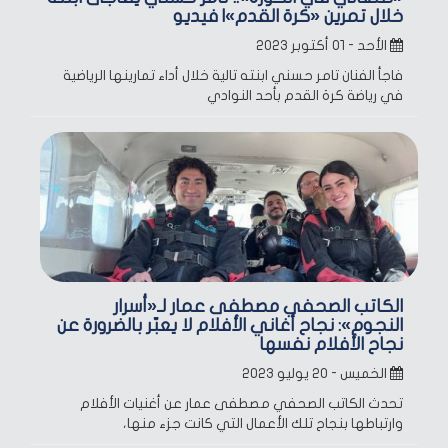
خلال تمرين «كرة القدم»| فيديو
الأحد - ٠١ أكتوبر ٢٠٢٣
فاجأ الفنان تامر حسني ابنته تالية خلال أداء تمارينها الرياضية
في رياضة كرة القدم بأحد النوادي
الكاتب الصحفي مصطفى عمار لـ«أسرار
النجوم»: نجاح أغاني الأفلام لا يعبّر بالضرورة عن
نجاح الأفلام نفسها
الخميس - ٢٠ يوليو ٢٠٢٣
تحدث الكاتب الصحفي مصطفى عمار عن أغنيات الأفلام
وارتباطها بنجاح تلك الأعمال التي كانت جزء منها،