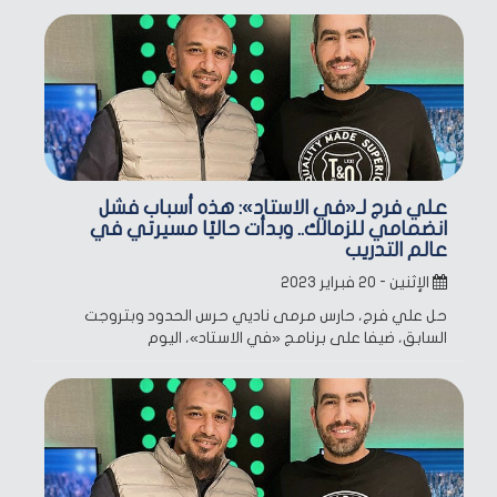
علي فرج لـ«في الاستاد»: هذه أسباب فشل
انضمامي للزمالك.. وبدأت حاليًا مسيرتي في
عالم التدريب
الإثنين - ٢٠ فبراير ٢٠٢٣
حل علي فرج، حارس مرمى ناديي حرس الحدود وبتروجت
السابق، ضيفا على برنامج «في الاستاد»، اليوم