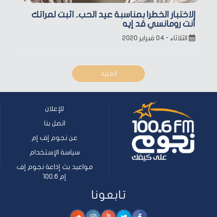
الاختبار الخطر| بمناسبة عيد الحب.. اثبت لمراتك
أنت رومانسي قد إيه
الثلاثاء - ٠٤ فبراير ٢٠٢٠
المزيد
للإعلان
اتصل بنا
عن نجوم إف إم
سياسة الإستخدام
مواعيد بث إذاعة نجوم إف
إم 100.6
تابعونا