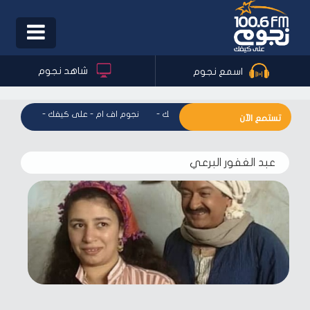
Toggle
igation
شاهد نجوم
اسمع نجوم
نجوم اف ام - على كيفك
-
نجوم اف ام - على كيفك
-
نجوم اف 
تستمع الآن
عبد الغفور البرعي