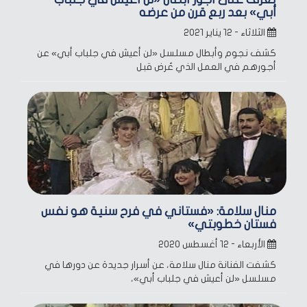
أبي» بعد ربع قرن من عرضه
الثلاثاء - ١٢ يناير ٢٠٢١
كشف نجوم وأبطال مسلسل «لن أعيش في جلباب أبي» عن
أجورهم في العمل الذي عُرض قبل
منال سلامة: «فستاني في فرح سنية هو نفس
فستان خطوبتي»
الأربعاء - ١٢ أغسطس ٢٠٢٠
كشفت الفنانة منال سلامة، عن أسرار جديدة عن دورها في
مسلسل «لن أعيش في جلباب أبي»،