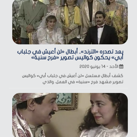
بعد تصدره «الترند».. أبطال «لن أعيش في جلباب
أبي» يحكون كواليس تصوير «فرح سنية»
الأحد - ١٤ يونيو ٢٠٢٠
كشف أبطال مسلسل «لن أعيش في جلباب أبي» كواليس
تصوير مشهد فرح «سنية» في العمل، والذي