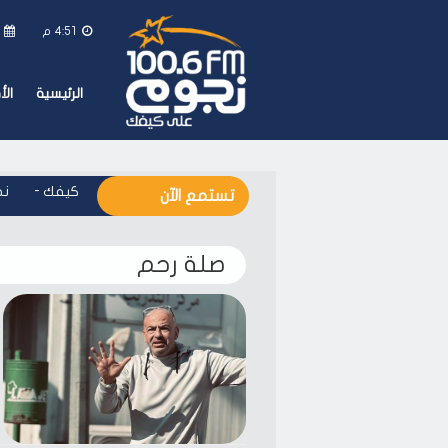
4:51 م
ا
الرئيسية
ال
نجوم اف ام - على كيفك
-
نجو
تستمع الآن
صلة رحم