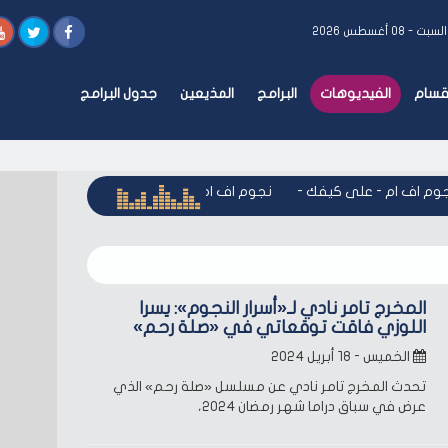
لسبت - ٠٨ أغسطس ٢٠٢٦
أقسام
الفيديوهات
البرامج
المذيعين
جدول البرامج
م اف ام - على كيفك
-
نجوم اف ام - على كيفك
-
نجوم اف ام - ع
المخرج تامر نادي لـ«أسرار النجوم»: يسرا
اللوزي فاقت توقعاتي في «صلة رحم»
الخميس - ١٨ أبريل ٢٠٢٤
تحدث المخرج تامر نادي عن مسلسل «صلة رحم» الذي
عرض في سباق دراما شهر رمضان 2024،