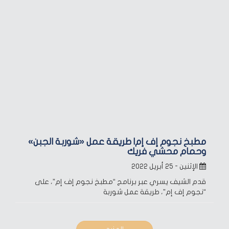
مطبخ نجوم إف إم| طريقة عمل «شوربة الجبن»
وحمام محشي فريك
الإثنين - ٢٥ أبريل ٢٠٢٢
قدم الشيف يسري عبر برنامج “مطبخ نجوم إف إم”، على
“نجوم إف إم”، طريقة عمل شوربة