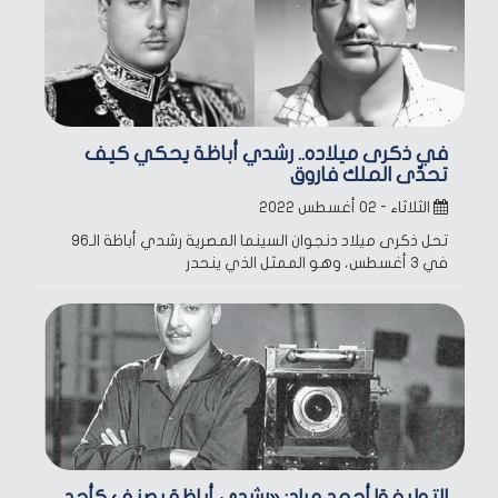
في ذكرى ميلاده.. رشدي أباظة يحكي كيف
تحدّى الملك فاروق
الثلاثاء - ٠٢ أغسطس ٢٠٢٢
تحل ذكرى ميلاد دنجوان السينما المصرية رشدي أباظة الـ96
في 3 أغسطس، وهو الممثل الذي ينحدر
التوليفة| أحمد مراد: «رشدي أباظة يصنف كأحد