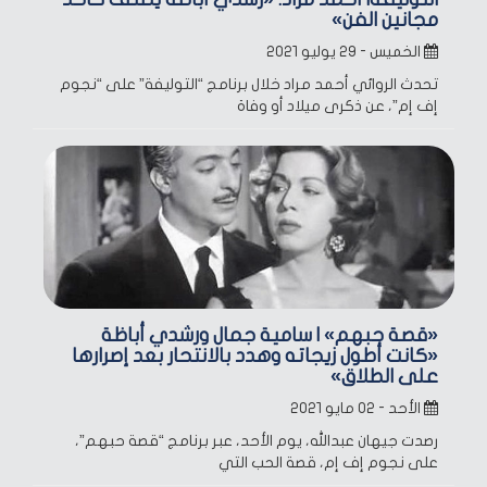
مجانين الفن»
الخميس - ٢٩ يوليو ٢٠٢١
تحدث الروائي أحمد مراد خلال برنامج “التوليفة” على “نجوم
إف إم”، عن ذكرى ميلاد أو وفاة
«قصة حبهم» | سامية جمال ورشدي أباظة
«كانت أطول زيجاته وهدد بالانتحار بعد إصرارها
على الطلاق»
الأحد - ٠٢ مايو ٢٠٢١
رصدت جيهان عبدالله، يوم الأحد، عبر برنامج “قصة حبهم”،
على نجوم إف إم، قصة الحب التي