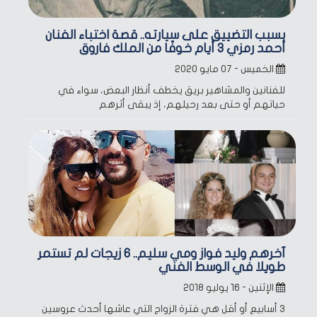
بسبب التضييق على سيارته.. قصة اختباء الفنان
أحمد رمزي 3 أيام خوفًا من الملك فاروق
الخميس - ٠٧ مايو ٢٠٢٠
للفنانين والمشاهير بريق يخطف أنظار البعض، سواء في
حياتهم أو حتى بعد رحيلهم، إذ يبقى أثرهم
آخرهم وليد فواز ومي سليم.. 6 زيجات لم تستمر
طويلا في الوسط الفني
الإثنين - ١٦ يوليو ٢٠١٨
3 أسابيع أو أقل هي فترة الزواج التي عاشها أحدث عروسين