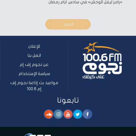
«رامز ليفل الوحش» في سادس أيام رمضان
المزيد
للإعلان
اتصل بنا
عن نجوم إف إم
سياسة الإستخدام
مواعيد بث إذاعة نجوم إف
إم 100.6
تابعونا