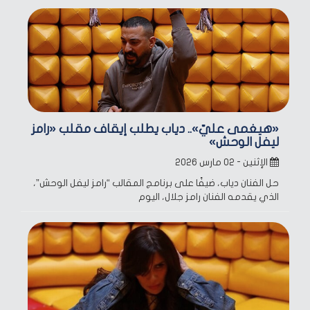
«هيغمى عليّ».. دياب يطلب إيقاف مقلب «رامز
ليفل الوحش»
الإثنين - ٠٢ مارس ٢٠٢٦
حل الفنان دياب، ضيفًا على برنامج المقالب “رامز ليفل الوحش”،
الذي يقدمه الفنان رامز جلال، اليوم