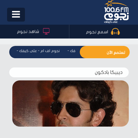
Toggle
igation
شاهد نجوم
اسمع نجوم
نجوم اف ام - على كيفك
-
نجوم اف ام - على كيفك
-
نجوم ا
تستمع الآن
ديبيكا بادكون