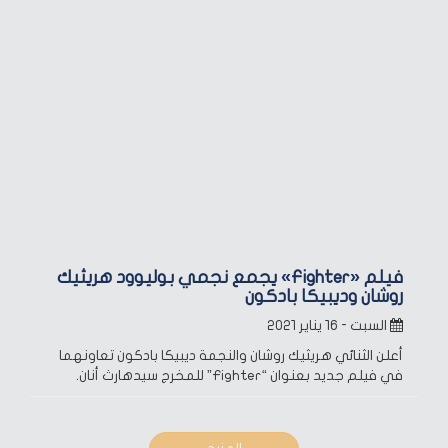
فيلم «Fighter» يجمع نجمي بوليوود هريثيك
روشان وديبيكا بادكون
السبت - ١٦ يناير ٢٠٢١
أعلن الثنائي هريثيك روشان والنجمة ديبيكا بادكون تعاونهما
في فيلم جديد بعنوان “Fighter” للمخرج سيدهارث أنان.