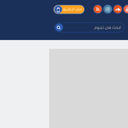
فى
حمل التطبيق
نجوم
ابحث
فى
نجوم
ى كيفك
-