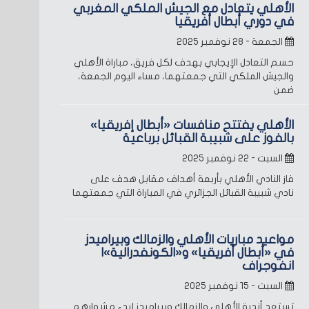
الأهلي يتعادل مع الجيش الملكي المغربي
في دوري أبطال أفريقيا
الجمعة - ٢٨ نوفمبر ٢٠٢٥
حسم التعادل الإيجابي بهدف لكل فريق، مباراة الأهلي
والجيش الملكي التي جمعتهما، مساء اليوم الجمعة،
ضمن
الأهلي يفتتح منافسات «أبطال إفريقيا»
بالفوز على شبيبة القبائل برباعية
السبت - ٢٢ نوفمبر ٢٠٢٥
فاز النادي الأهلي بأربعة أهداف مقابل هدف على
نادي شبيبة القبائل الجزائري في المباراة التي جمعتهما
مواعيد مباريات الأهلي والزمالك وبيراميدز
في «أبطال أفريقيا» و«الكونفدرالية»|
انفوجراف
السبت - ١٥ نوفمبر ٢٠٢٥
تستعد أندية الأهلي والزمالك وبيراميدز لبدء مشوارهم