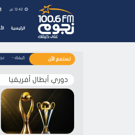
12:42 ص
الرئيسية
ال
نجوم اف ام - على كيفك
-
نجوم
تستمع الآن
دوري أبطال أفريقيا