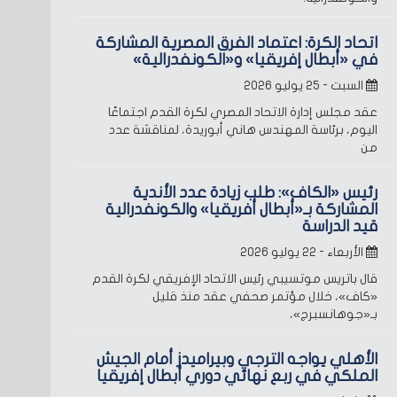
اتحاد الكرة: اعتماد الفرق المصرية المشاركة
في «أبطال إفريقيا» و«الكونفدرالية»
السبت - ٢٥ يوليو ٢٠٢٦
عقد مجلس إدارة الاتحاد المصري لكرة القدم اجتماعًا
اليوم، برئاسة المهندس هاني أبوريدة، لمناقشة عدد
من
رئيس «الكاف»: طلب زيادة عدد الأندية
المشاركة بـ«أبطال أفريقيا» والكونفدرالية
قيد الدراسة
الأربعاء - ٢٢ يوليو ٢٠٢٦
قال باتريس موتسيبي رئيس الاتحاد الإفريقي لكرة القدم
«كاف»، خلال مؤتمر صحفي عقد منذ قليل
بـ«جوهانسبرج»،
الأهلي يواجه الترجي وبيراميدز أمام الجيش
الملكي في ربع نهائي دوري أبطال إفريقيا