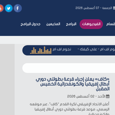
الجمعة - ٠٧ أغسطس ٢٠٢٦
أقسام
الفيديوهات
البرامج
المذيعين
جدول البرامج
 اف ام - على كيفك
-
نجوم اف ام - على كيفك
-
نجوم اف ام - عل
«كاف» يعلن إجراء قرعة بطولتي دوري
أبطال إفريقيا والكونفدرالية الخميس
المقبل
الأحد - ٠٢ أغسطس ٢٠٢٦
أعلن الاتحاد الإفريقي لكرة القدم “كاف”، عبر موقعه
الرسمي، موعد قرعة بطولتي دوري أبطال إفريقيا
والكونفدرالية.