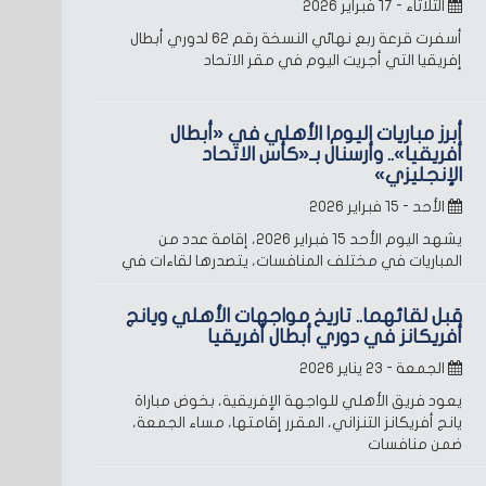
الثلاثاء - ١٧ فبراير ٢٠٢٦
أسفرت قرعة ربع نهائي النسخة رقم 62 لدوري أبطال
إفريقيا التي أجريت اليوم في مقر الاتحاد
أبرز مباريات اليوم| الأهلي في «أبطال
أفريقيا».. وأرسنال بـ«كأس الاتحاد
الإنجليزي»
الأحد - ١٥ فبراير ٢٠٢٦
يشهد اليوم الأحد 15 فبراير 2026، إقامة عدد من
المباريات في مختلف المنافسات، يتصدرها لقاءات في
قبل لقائهما.. تاريخ مواجهات الأهلي ويانج
أفريكانز في دوري أبطال أفريقيا
الجمعة - ٢٣ يناير ٢٠٢٦
يعود فريق الأهلي للواجهة الإفريقية، بخوض مباراة
يانج أفريكانز التنزاني، المقرر إقامتها، مساء الجمعة،
ضمن منافسات