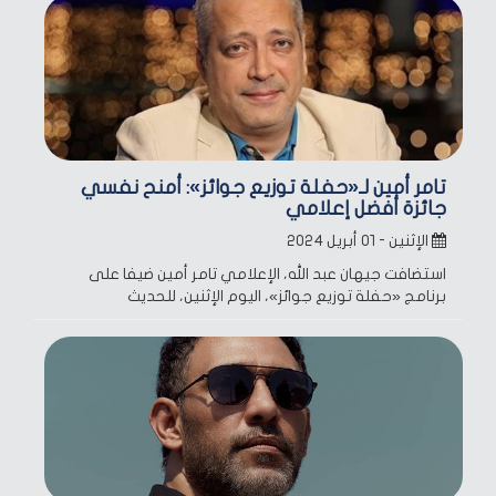
تامر أمين لـ«حفلة توزيع جوائز»: أمنح نفسي
جائزة أفضل إعلامي
الإثنين - ٠١ أبريل ٢٠٢٤
استضافت جيهان عبد الله، الإعلامي تامر أمين ضيفا على
برنامج «حفلة توزيع جوائز»، اليوم الإثنين، للحديث