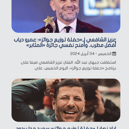
عزيز الشافعي لـ«حفلة توزيع جوائز»: عمرو دياب
أفضل مطرب.. وأمنح نفسي جائزة «المثابر»
الخميس - ٠٤ أبريل ٢٠٢٤
استضافت جيهان عبد الله، الفنان عزيز الشافعي ضيفا على
برنامج «حفلة توزيع جوائز»، اليوم الخميس، على
إياد نصار لـ«حفلة توزيع جوائز»: سعيد جدا بردود