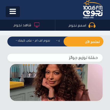
Toggle
igation
شاهد نجوم
اسمع نجوم
نجوم اف ام - على كيفك
-
نجوم اف ام - على كيفك
-
نجوم اف ا
تستمع الآن
حفلة توزيع جوائز