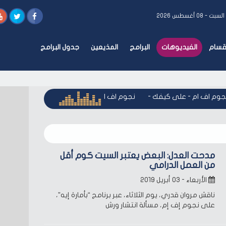
السبت - ٠٨ أغسطس ٢٠٢٦
أقسام
الفيديوهات
البرامج
المذيعين
جدول البرامج
وم اف ام - على كيفك
-
نجوم اف ام - على كيفك
-
نجوم اف ام - 
مدحت العدل: البعض يعتبر السيت كوم أقل
من العمل الدرامي
الأربعاء - ٠٣ أبريل ٢٠١٩
ناقش مروان قدري، يوم الثلاثاء، عبر برنامج “بأمارة إيه”،
على نجوم إف إم، مسألة انتشار ورش