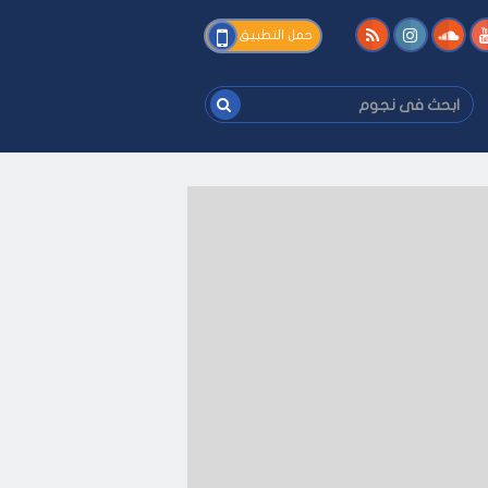
فى
حمل التطبيق
نجوم
ابحث
فى
نجوم
على كيفك
-