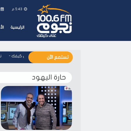
5:43 م
الرئيسية
ال
نجوم اف ام - على كيفك
-
نج
تستمع الآن
حارة اليهود