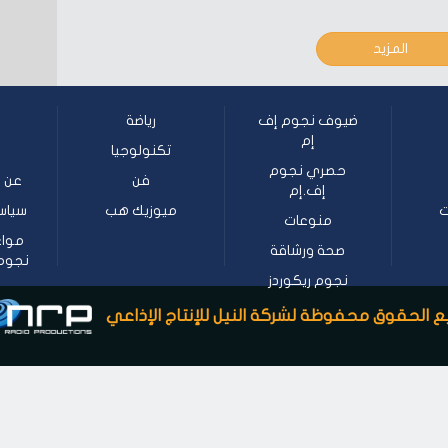
المزيد
ضيوف نجوم إف
رياضة
إم
تكنولوجيا
حصري نجوم
فن
عن ن
إف.إم
ت
ميوزيك هب
سياس
منوعات
مواع
صحة ورشاقة
نجوم إف
نجوم ريكوردز
 الحقوق محفوظة لشركة النيل للإنتاج الإذاعي