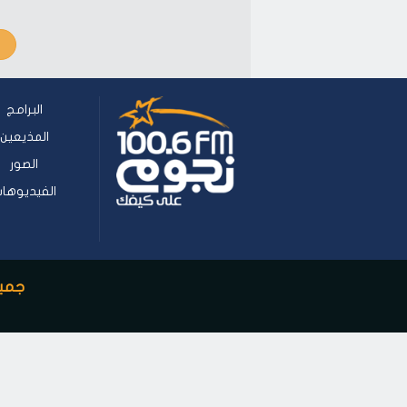
البرامج
المذيعين
الصور
الفيديوها
جميع