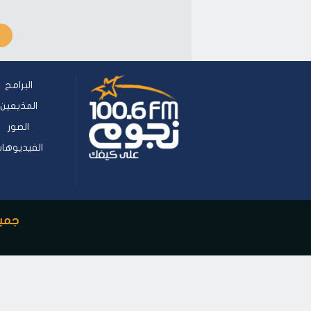
البرامج
المذيعين
الصور
الفيديوها
جميع