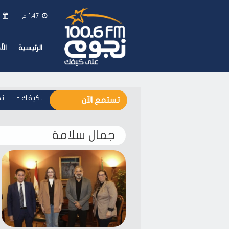
1:47 م
ال
الرئيسية
ال
نجوم اف ام - على كيفك
-
نج
تستمع الآن
جمال سلامة