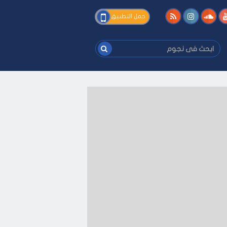
فى
حمل التطبيق
نجوم
ابحث
فى
نجوم
على كيفك
-