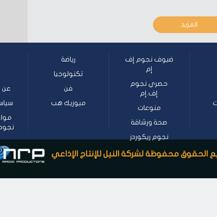
المزيد
ضيوف نجوم إف
رياضة
إم
تكنولوجيا
حصري نجوم
فن
عن ن
إف.إم
ت
ميوزيك هب
سياس
منوعات
مواع
صحة ورشاقة
نجوم إف
نجوم ريكوردز
 الحقوق محفوظة لشركة النيل للإنتاج الإذاعي