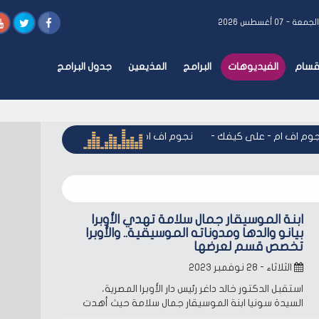
جمعة - ٠٧ أغسطس ٢٠٢٦
أقسام
الفيديوهات
البرامج
المذيعين
جدول البرامج
وم اف ام - على كيفك
-
نجوم اف ام - على كيفك
-
نجوم اف ام - 
ابنة الموسيقار جمال سلامة تهدي الأوبرا
بيانو والدها ومدوناته الموسيقية.. والأوبرا
تخصص قسم لعرضها
الثلاثاء - ٢٨ نوفمبر ٢٠٢٣
استقبل الدكتور خالد داغر رئيس دار الأوبرا المصرية،
السيدة سونيا ابنة الموسيقار جمال سلامة حيث أهدت