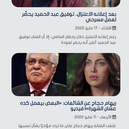
بعد إعلانه الاعتزال.. توفيق عبد الحميد يحضّر
لعمل مسرحي
الثلاثاء - ١٧ مايو ٢٠٢٢
رغم إعلانه التمثيل خلال رمضان الماضي، إلا أن الفنان توفيق
عبد الحميد أعلن أنه يحضر لعودة
ريهام حجاج عن الشائعات: «البعض بيعمل كده
عشان الشهرة»| فيديو
الأربعاء - ١١ مايو ٢٠٢٢
علقت الفنانة ريهام حجاج على ما تردد مؤخرًا بشأن تسببها