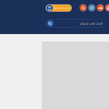
فى
حمل التطبيق
نجوم
ابحث
فى
نجوم
ى كيفك
-