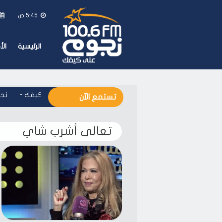
5:45 ص
الرئيسية
ال
نجوم اف ام - على كيفك
-
نجوم
تستمع الآن
تعالى أشرب شاي