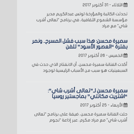
الثلاثاء - ٣١ أكتوبر ٢٠١٧
تحدثت الكاتبة والمؤرخة لوتس عبدالكريم مدير
مؤسسة الشموع الثقافية، في برنامج “تعالى أشرب
شاي” مع مراد
سميرة محسن: هذا سبب فشل المسرح.. ونمر
بفترة “العصور الأسود” للفن
الخميس - ٢٦ أكتوبر ٢٠١٧
أكدت الفنانة سميرة محسن، أن الانفتاح الذي حدث في
السبعينيات هو سبب من الأسباب الرئيسية لوجود
سميرة محسن لـ”تعالى أشرب شاي”:
“اشتريت مكانتي” بماجستير روسيا
الأربعاء - ٢٥ أكتوبر ٢٠١٧
حلت الفنانة سميرة محسن، ضيفة على برنامج “تعالى
أشرب شاي” مع مراد مكرم، عبر إذاعة “نجوم