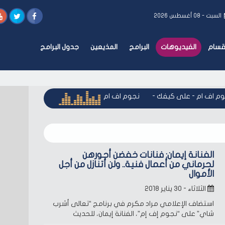
السبت - ٠٨ أغسطس ٢٠٢٦
أقسام
الفيديوهات
البرامج
المذيعين
جدول البرامج
 اف ام - على كيفك
-
نجوم اف ام - على كيفك
-
نجوم اف ام - عل
الفنانة إيمان: فنانات خفضن أجورهن
لحرماني من أعمال فنية.. ولن أتنازل من أجل
الأموال
الثلاثاء - ٣٠ يناير ٢٠١٨
استضاف الإعلامي مراد مكرم في برنامج “تعالى أشرب
شاي” على “نجوم إف إم”، الفنانة إيمان، للحديث