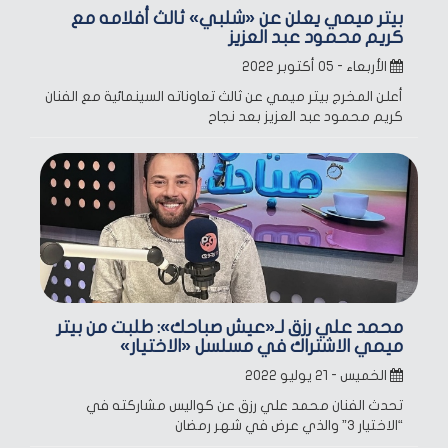
بيتر ميمي يعلن عن «شلبي» ثالث أفلامه مع
كريم محمود عبد العزيز
الأربعاء - ٠٥ أكتوبر ٢٠٢٢
أعلن المخرج بيتر ميمي عن ثالث تعاوناته السينمائية مع الفنان
كريم محمود عبد العزيز بعد نجاح
محمد علي رزق لـ«عيش صباحك»: طلبت من بيتر
ميمي الاشتراك في مسلسل «الاختيار»
الخميس - ٢١ يوليو ٢٠٢٢
تحدث الفنان محمد علي رزق عن كواليس مشاركته في
“الاختيار 3” والذي عرض في شهر رمضان