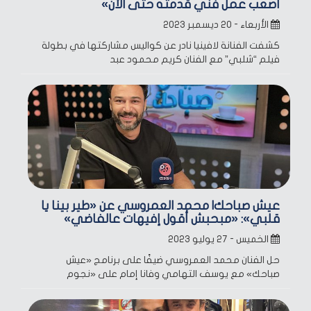
أصعب عمل فني قدمته حتى الآن»
الأربعاء - ٢٠ ديسمبر ٢٠٢٣
كشفت الفنانة لافينيا نادر عن كواليس مشاركتها في بطولة
فيلم “شلبي” مع الفنان كريم محمود عبد
عيش صباحك| محمد العمروسي عن «طير بينا يا
قلبي»: «مبحبش أقول إفيهات عالفاضي»
الخميس - ٢٧ يوليو ٢٠٢٣
حل الفنان محمد العمروسي ضيفًا على برنامج «عيش
صباحك» مع يوسف التهامي وفانا إمام على «نجوم