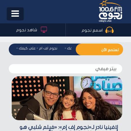
Toggle
igation
شاهد نجوم
اسمع نجوم
نجوم اف ام - على كيفك
-
نجوم اف ام - على كيفك
-
نجوم اف 
تستمع الآن
بيتر ميمي
لافينيا نادر لـ«نجوم إف إم»: «فيلم شلبي هو