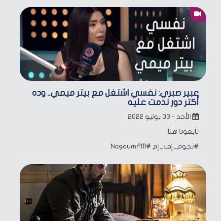
عبير صبري: نفسي اشتغل مع بيتر ميمي.. وده
أكتر دور ندمت عليه
الأحد - ٠٣ يوليو ٢٠٢٢
تابعونا هنا:
#نجوم_إف_إم
#NogoumFM