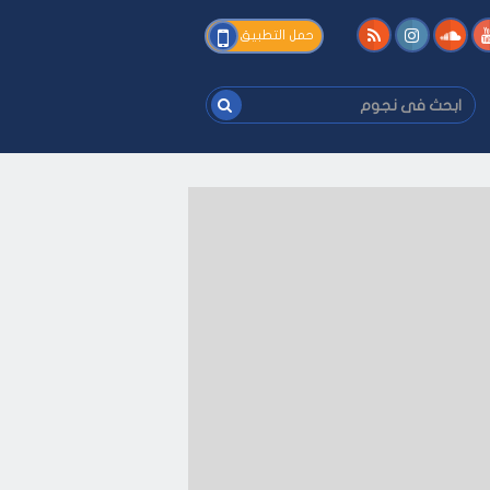
فى
حمل التطبيق
نجوم
ابحث
فى
نجوم
على كيفك
-