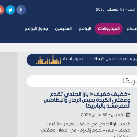
الأحد - ٠٩ أغسطس ٢٠٢٦
أقسام
الفيديوهات
البرامج
المذيعين
جدول البرامج
م اف ام - على كيفك
-
نجوم اف ام - على كيفك
-
نجوم اف ام - 
يكا
«خفيف خفيف»| يارا الجندي تقدم
وصفتي الكبدة بدبس الرمان والبطاطس
المقرمشة بالبابريكا
الخميس - ٣٠ مارس ٢٠٢٣
قدمت يارا الجندي في حلقة اليوم من «خفيف
خفيف» على «نجوم إف.إم» في رمضان، وصفتي
سندوتش