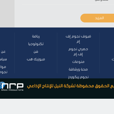
المزيد
ضيوف نجوم إف
رياضة
إم
تكنولوجيا
حصري نجوم
فن
عن ن
إف.إم
ت
ميوزيك هب
سياس
منوعات
مواع
صحة ورشاقة
نجوم إف
نجوم ريكوردز
 الحقوق محفوظة لشركة النيل للإنتاج الإذاعي