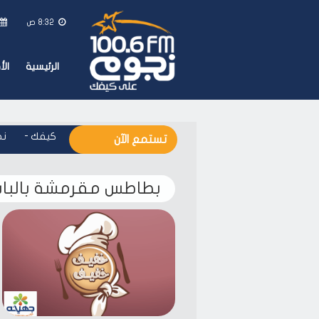
8:32 ص
الرئيسية
ال
نجوم اف ام - على كيفك
-
نجو
تستمع الآن
بطاطس مقرمشة بالبابر