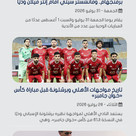
برمنجهام.. ومانشستر سيتي أمام إنتر ميلان وديًا
الجمعة - ٣١ يوليو ٢٠٢٦
يقام يوما الجمعة 31 يوليو والسبت 1 أغسطس عددًا من
المباريات الودية بين عدد من الأندية
تاريخ مواجهات الأهلي وبرشلونة قبل مباراة كأس
«خوان جامبر»
الثلاثاء - ٢٨ يوليو ٢٠٢٦
يستعد النادي الأهلي لمواجهة نظيره برشلونة الإسباني وديًا
في النسخة الـ61 من كأس «خوان جامبر»، وهي