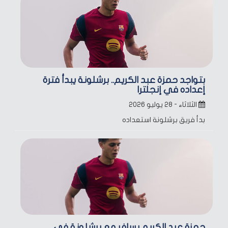
بتواجد حمزة عبد الكريم.. برشلونة يبدأ فترة
إعداده في إنجلترا
الثلاثاء - ٢٨ يوليو ٢٠٢٦
بدأ فريق برشلونة استعداده
حمزة عبد الكريم يسافر مع برشلونة في