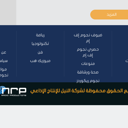
المزيد
ضيوف نجوم إف
رياضة
إم
تكنولوجيا
حصري نجوم
فن
عن ن
إف.إم
ت
ميوزيك هب
سياس
منوعات
مواع
صحة ورشاقة
نجوم إف
نجوم ريكوردز
 الحقوق محفوظة لشركة النيل للإنتاج الإذاعي