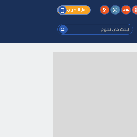
فى
حمل التطبيق
نجوم
ابحث
فى
نجوم
 على كيفك
-