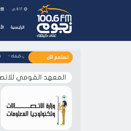
8:17 ص
الرئيسية
ال
نجوم اف ام - على كيفك
-
نج
تستمع الآن
المعهد القومي للاتصا