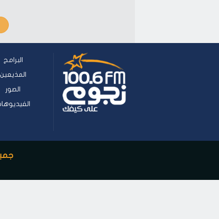
البرامج
المذيعين
الصور
الفيديوها
جميع