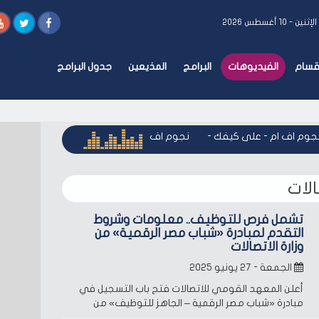
الإثنين - ١٠ أغسطس ٢٠٢٦
أقسام
الفيديوهات
البرامج
المذيعين
جدول البرامج
وم اف ام - على كيفك
-
نجوم اف ام - على كيفك
-
نجوم اف ام -
لات
تشمل فرص للتوظيف.. معلومات وشروط
التقدم لمبادرة «شباب مصر الرقمية» من
وزارة الاتصالات
الجمعة - ٢٧ يونيو ٢٠٢٥
أعلن المعهد القومي للاتصالات فتح باب التسجيل في
مبادرة «شباب مصر الرقمية – الجاهز للتوظيف» من