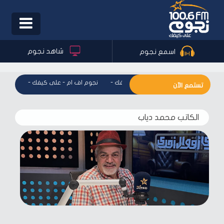
Toggle
igation
شاهد نجوم
اسمع نجوم
نجوم اف ام - على كيفك
-
نجوم اف ام - على كيفك
-
نجوم ا
تستمع الآن
الكاتب محمد دياب