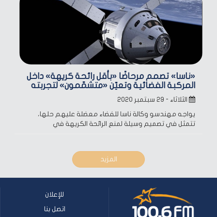
«ناسا» تصمم مرحاضًا «بأقل رائحة كريهة» داخل
المركبة الفضائية وتعيّن «متشمّمون» لتجربته
الثلاثاء - ٢٩ سبتمبر ٢٠٢٠
يواجه مهندسو وكالة ناسا للفضاء معضلة عليهم حلها،
تتمثل في تصميم وسيلة لمنع الرائحة الكريهة في
المزيد
للإعلان
اتصل بنا