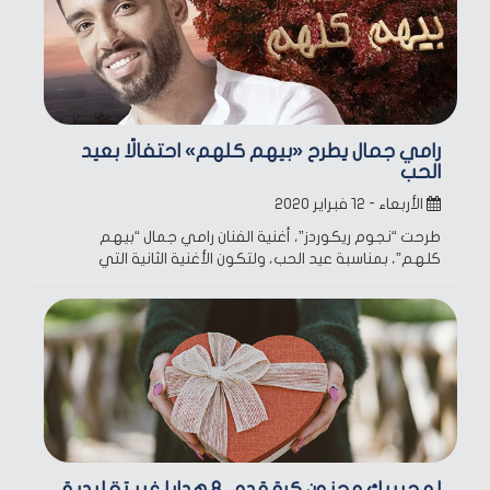
رامي جمال يطرح «بيهم كلهم» احتفالًا بعيد
الحب
الأربعاء - ١٢ فبراير ٢٠٢٠
طرحت “نجوم ريكوردز”، أغنية الفنان رامي جمال “بيهم
كلهم”، بمناسبة عيد الحب، ولتكون الأغنية الثانية التي
لو حبيبك مجنون كرة قدم.. 8 هدايا غير تقليدية