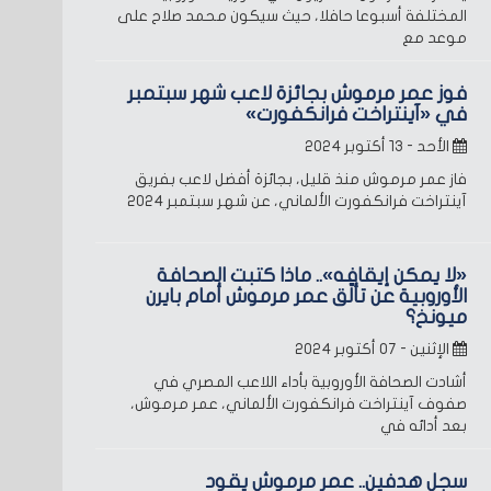
المختلفة أسبوعا حافلا، حيث سيكون محمد صلاح على
موعد مع
فوز عمر مرموش بجائزة لاعب شهر سبتمبر
في «آينتراخت فرانكفورت»
الأحد - ١٣ أكتوبر ٢٠٢٤
فاز عمر مرموش منذ قليل، بجائزة أفضل لاعب بفريق
آينتراخت فرانكفورت الألماني، عن شهر سبتمبر 2024
«لا يمكن إيقافه».. ماذا كتبت الصحافة
الأوروبية عن تألّق عمر مرموش أمام بايرن
ميونخ؟
الإثنين - ٠٧ أكتوبر ٢٠٢٤
أشادت الصحافة الأوروبية بأداء اللاعب المصري في
صفوف آينتراخت فرانكفورت الألماني، عمر مرموش،
بعد أدائه في
سجل هدفين.. عمر مرموش يقود