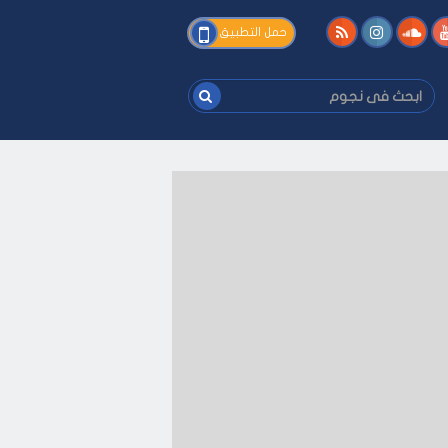
فى
حمل التطبيق
نجوم
ابحث
فى
نجوم
ى كيفك
-