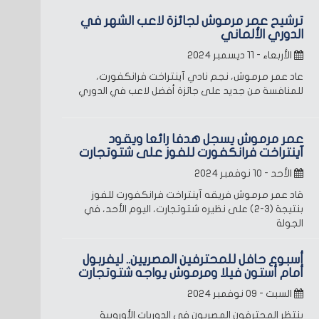
ترشيح عمر مرموش لجائزة لاعب الشهر في
الدوري الألماني
الأربعاء - ١١ ديسمبر ٢٠٢٤
عاد عمر مرموش، نجم نادي آينتراخت فرانكفورت،
للمنافسة من جديد على جائزة أفضل لاعب في الدوري
عمر مرموش يسجل هدفا رائعا ويقود
آينتراخت فرانكفورت للفوز على شتوتجارت
الأحد - ١٠ نوفمبر ٢٠٢٤
قاد عمر مرموش فريقه آينتراخت فرانكفورت للفوز
بنتيجة (3-2) على نظيره شتوتجارت، اليوم الأحد، في
الجولة
أسبوع حافل للمحترفين المصريين.. ليفربول
أمام أستون فيلا ومرموش يواجه شتوتجارت
السبت - ٠٩ نوفمبر ٢٠٢٤
ينتظر المحترفون المصريون في الدوريات الأوروبية