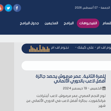
الجمعة - ٠٧ أغسطس ٢٠٢٦
أقسام
الفيديوهات
البرامج
المذيعين
جدول البرامج
 اف ام - على كيفك
-
نجوم اف ام - على كيفك
-
نجوم اف ام - عل
للمرة الثانية.. عمر مرموش يحصد جائزة
أفضل لاعب بالدوري الألماني
الخميس - ١٩ ديسمبر ٢٠٢٤
توج النجم المصري عمر مرموش، لاعب آينتراخت
فرانكفورت، بجائزة أفضل لاعب في الدوري الألماني عن
شهر