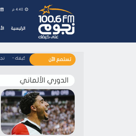
4:40 م
الرئيسية
ال
نجوم اف ام - على كيفك
-
نجوم
تستمع الآن
الدوري الألماني