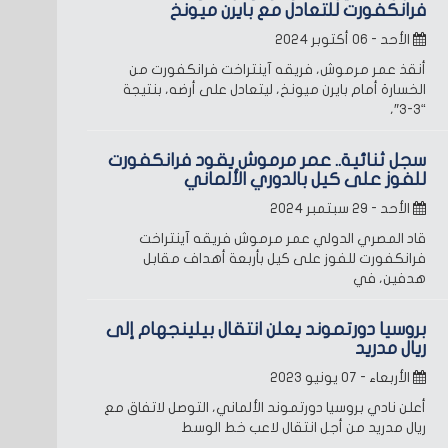
فرانكفورت للتعادل مع بايرن ميونخ
الأحد - ٠٦ أكتوبر ٢٠٢٤
أنقذ عمر مرموش، فريقه آينتراخت فرانكفورت من
الخسارة أمام بايرن ميونخ، ليتعادل على أرضه، بنتيجة
“3-3″،
سجل ثنائية.. عمر مرموش يقود فرانكفورت
للفوز على كيل بالدوري الألماني
الأحد - ٢٩ سبتمبر ٢٠٢٤
قاد المصري الدولي عمر مرموش فريقه آينتراخت
فرانكفورت للفوز على كيل بأربعة أهداف مقابل
هدفين، في
بروسيا دورتموند يعلن انتقال بيلينجهام إلى
ريال مدريد
الأربعاء - ٠٧ يونيو ٢٠٢٣
أعلن نادي بروسيا دورتموند الألماني، التوصل لاتفاق مع
ريال مدريد من أجل انتقال لاعب خط الوسط