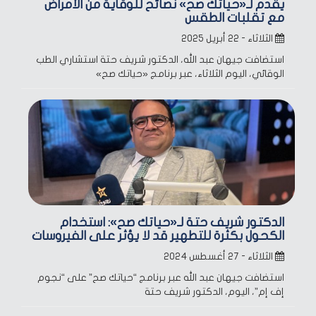
يقدم لـ«حياتك صح» نصائح للوقاية من الأمراض
مع تقلبات الطقس
الثلاثاء - ٢٢ أبريل ٢٠٢٥
استضافت جيهان عبد الله، الدكتور شريف حتة استشاري الطب
الوقائي، اليوم الثلاثاء، عبر برنامج «حياتك صح»
الدكتور شريف حتة لـ«حياتك صح»: استخدام
الكحول بكثرة للتطهير قد لا يؤثر على الفيروسات
الثلاثاء - ٢٧ أغسطس ٢٠٢٤
استضافت جيهان عبد الله عبر برنامج “حياتك صح” على “نجوم
إف إم”، اليوم، الدكتور شريف حتة