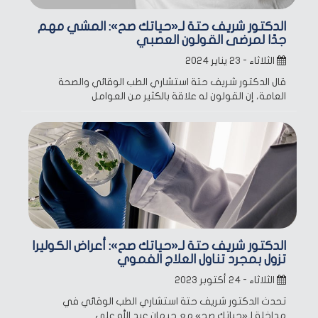
الدكتور شريف حتة لـ«حياتك صح»: المشي مهم
جدًا لمرضى القولون العصبي
الثلاثاء - ٢٣ يناير ٢٠٢٤
قال الدكتور شريف حتة استشاري الطب الوقائي والصحة
العامة، إن القولون له علاقة بالكثير من العوامل
الدكتور شريف حتة لـ«حياتك صح»: أعراض الكوليرا
تزول بمجرد تناول العلاج الفموي
الثلاثاء - ٢٤ أكتوبر ٢٠٢٣
تحدث الدكتور شريف حتة استشاري الطب الوقائي في
مداخلة لـ«حياتك صح» مع جيهان عبد الله على