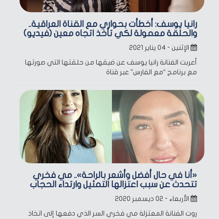
رانيا يوسف: أخطأت بحواري مع القناة العراقية..
والحلقة معمولة لكي تأخذ اتجاه معين (فيديو)
الإثنين - ٠٤ يناير ٢٠٢١
أعربت الفنانة رانيا يوسف عن ضيقها من حلقتها التي صورتها
مع برنامج “مع الفارس” عبر قناة
«أنا في حال أفضل وأشعر بالراحة».. مي فخري
تتحدث عن سبب اعتزالها التمثيل وارتداء الحجاب
الأربعاء - ٠٢ ديسمبر ٢٠٢٠
روت الفنانة المعتزلة ​مي فخري السر الذي دفعها إلى اتخاذ