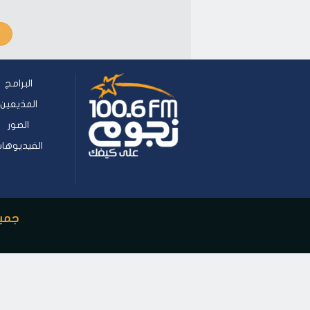
البرامج
المذيعين
الصور
الفيديوها
جميع