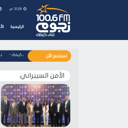
10:28 ص
الرئيسية
ال
نجوم اف ام - على كيفك
-
نج
تستمع الآن
الأمن السيبراني