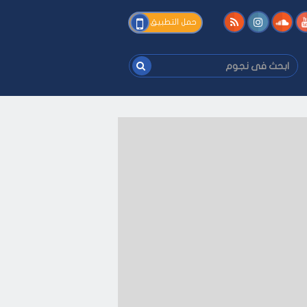
فى
حمل التطبيق
نجوم
ابحث
فى
نجوم
على كيفك
-