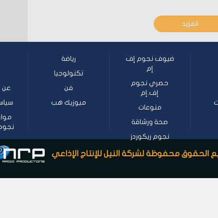
المزيد
ضيوف نجوم إف
رياضة
إم
تكنولوجيا
حصري نجوم
فن
عن ن
إف.إم
ت
ميوزيك هب
سياس
منوعات
مواع
صحة ورشاقة
نجوم إف
نجوم ريكوردز
 الحقوق محفوظة لشركة النيل للإنتاج الإذاعي