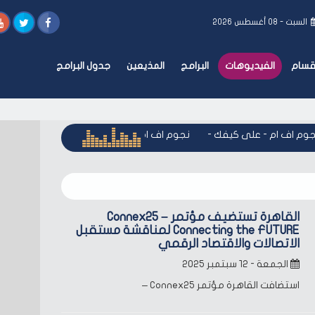
السبت - ٠٨ أغسطس ٢٠٢٦
أقسام
الفيديوهات
البرامج
المذيعين
جدول البرامج
وم اف ام - على كيفك
-
نجوم اف ام - على كيفك
-
نجوم اف ام - 
القاهرة تستضيف مؤتمر Connex25 –
Connecting the FUTURE لمناقشة مستقبل
الاتصالات والاقتصاد الرقمي
الجمعة - ١٢ سبتمبر ٢٠٢٥
استضافت القاهرة مؤتمر Connex25 –