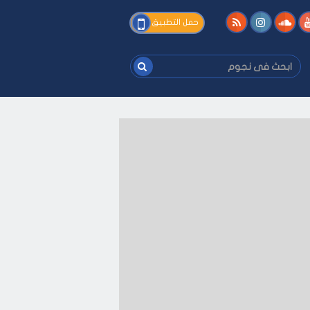
فى
حمل التطبيق
نجوم
ابحث
فى
نجوم
 كيفك
-