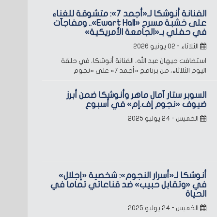
الفنانة أنوشكا لـ«أجمد 7»: متشوقة للغناء
على خشبة مسرح «Ewart Hall».. ومفاجآت
في حفلي بـ«الجامعة الأمريكية»
الثلاثاء - ٠٢ يونيو ٢٠٢٦
استضافت جيهان عبد الله، الفنانة أنوشكا، في حلقة
اليوم الثلاثاء، من برنامج «أجمد 7» على «نجوم
السوبر ستار آمال ماهر وأنوشكا ضمن أبرز
ضيوف «نجوم إف.إم» في أسبوع
الخميس - ٢٤ يوليو ٢٠٢٥
أنوشكا لـ«أسرار النجوم»: شخصية «إجلال»
في «وتقابل حبيب» ضد قناعاتي تماما في
الحياة
الخميس - ٢٤ يوليو ٢٠٢٥