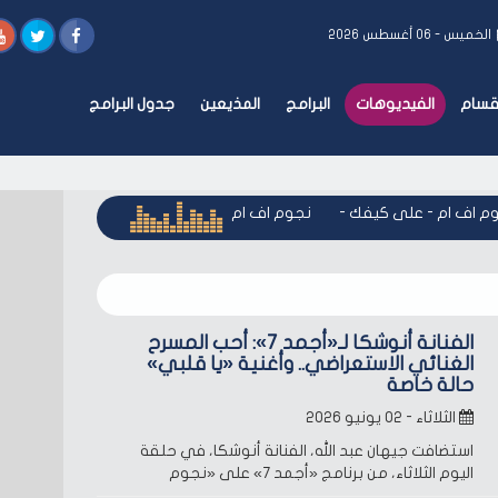
الخميس - ٠٦ أغسطس ٢٠٢٦
أقسام
الفيديوهات
البرامج
المذيعين
جدول البرامج
اف ام - على كيفك
-
نجوم اف ام - على كيفك
-
نجوم اف ام - على
الفنانة أنوشكا لـ«أجمد 7»: أحب المسرح
الغنائي الاستعراضي.. وأغنية «يا قلبي»
حالة خاصة
الثلاثاء - ٠٢ يونيو ٢٠٢٦
استضافت جيهان عبد الله، الفنانة أنوشكا، في حلقة
اليوم الثلاثاء، من برنامج «أجمد 7» على «نجوم