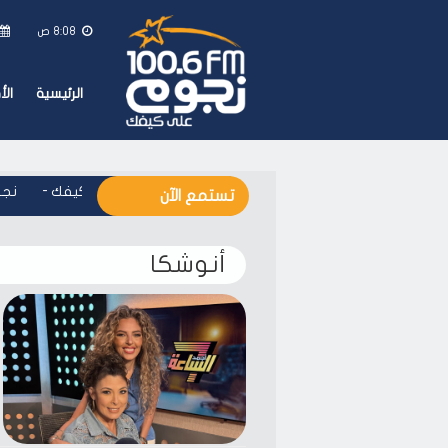
8:08 ص
الرئيسية
ال
نجوم اف ام - على كيفك
-
نجوم 
تستمع الآن
أنوشكا