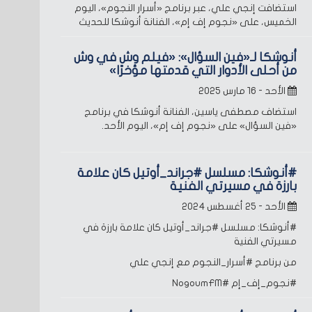
استضافت إنجي علي، عبر برنامج «أسرار النجوم»، اليوم
الخميس، على «نجوم إف إم»، الفنانة أنوشكا للحديث
أنوشكا لـ«فين السؤال»: «فيلم وش في وش
من أحلى الأدوار التي قدمتها مؤخرًا»
الأحد - ١٦ مارس ٢٠٢٥
استضاف مصطفى ياسين، الفنانة أنوشكا في برنامج
«فين السؤال» على «نجوم إف إم»، اليوم الأحد.
#أنوشكا: مسلسل #جراند_أوتيل كان علامة
بارزة في مسيرتي الفنية
الأحد - ٢٥ أغسطس ٢٠٢٤
#أنوشكا: مسلسل #جراند_أوتيل كان علامة بارزة في
مسيرتي الفنية
من برنامج #أسرار_النجوم مع إنجي علي
#نجوم_إف_إم
#NogoumFM