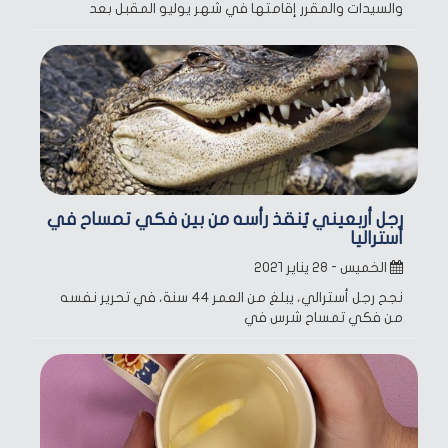
والسيدات والمقرر إقامتها في شهر يوليو المقبل بعد
رجل أربعيني يُنقذ رأسه من بين فكي تمساح في
أستراليا
الخميس - ٢٨ يناير ٢٠٢١
نجح رجل أسترالي، يبلغ من العمر 44 سنة، في تحرير نفسه
من فكي تمساح شرس في