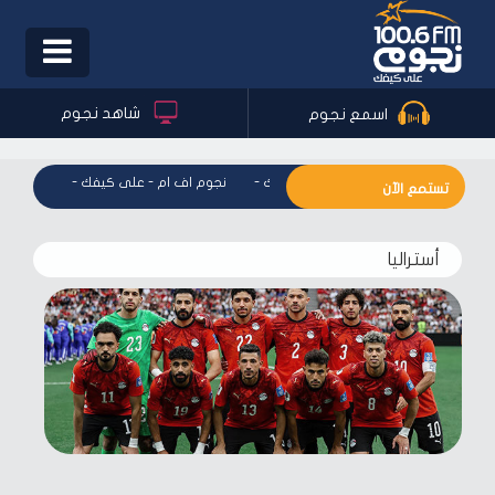
Toggle
igation
شاهد نجوم
اسمع نجوم
نجوم اف ام - على كيفك
-
نجوم اف ام - على كيفك
-
نجوم اف ا
تستمع الآن
أستراليا