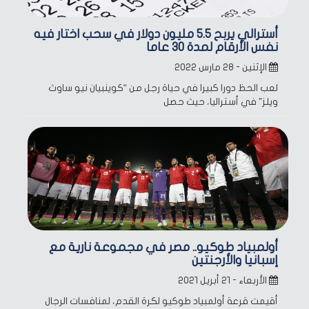
أسترالي يربح 5.5 مليون دولار في سحب اختار فيه
نفس الأرقام لمدة 30 عاما
الإثنين - ٢٨ مارس ٢٠٢٢
لعب الحظ دورا كبيرا في حياة رجل من “كوينبيان نيو ساوث
ويلز” في أستراليا، حيث حصل
أولمبياد طوكيو.. مصر في مجموعة نارية مع
إسبانيا والأرجنتين
الأربعاء - ٢١ أبريل ٢٠٢١
أقيمت قرعة أولمبياد طوكيو لكرة القدم، لمنافسات الرجال