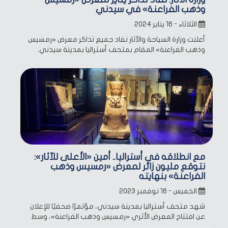
وذهب الفراعنة» في سيدني
الثلاثاء - ١٦ يناير ٢٠٢٤
أعلنت وزارة السياحة والآثار نفاد جميع تذاكر معرض «رمسيس
وذهب الفراعنة» المقام بمتحف أستراليا بمدينة سيدني.
مع انطلاقه في أستراليا.. أمين «الأعلى للآثار»:
نتوقع مليون زائر لمعرض «رمسيس وذهب
الفراعنة» بنهايته
الخميس - ١٦ نوفمبر ٢٠٢٣
شهد متحف أستراليا بمدينة سيدني، مؤتمرًا صحفيًا للإعلان
عن افتتاح المعرض الأثري «رمسيس وذهب الفراعنة»، وسط