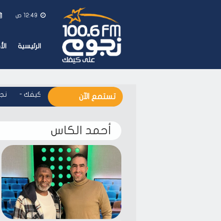
12:49 ص
الرئيسية
ال
نجوم اف ام - على كيفك
-
نجوم
تستمع الآن
أحمد الكاس