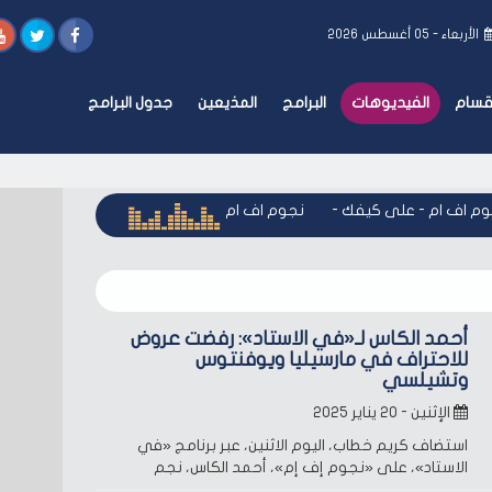
الأربعاء - ٠٥ أغسطس ٢٠٢٦
أقسام
الفيديوهات
البرامج
المذيعين
جدول البرامج
 اف ام - على كيفك
-
نجوم اف ام - على كيفك
-
نجوم اف ام - ع
أحمد الكاس لـ«في الاستاد»: رفضت عروض
للاحتراف في مارسيليا ويوفنتوس
وتشيلسي
الإثنين - ٢٠ يناير ٢٠٢٥
استضاف كريم خطاب، اليوم الاثنين، عبر برنامج «في
الاستاد»، على «نجوم إف إم»، أحمد الكاس، نجم