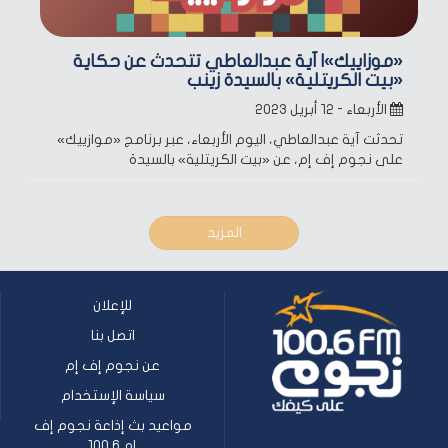
«موزاييك»| آية عبدالعاطي تتحدث عن حكاية
«بيت الكريتلية» بالسيدة زينب
الأربعاء - ١٢ أبريل ٢٠٢٣
تحدثت آية عبدالعاطي، اليوم الأربعاء، عبر برنامج «موازييك»
على نجوم إف إم، عن «بيت الكريتلية» بالسيدة
المزيد
للإعلان
اتصل بنا
عن نجوم إف إم
سياسة الإستخدام
مواعيد بث إذاعة نجوم إف
إم 100.6