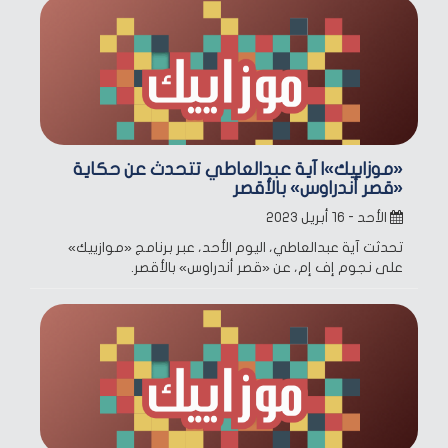
«موزاييك»| آية عبدالعاطي تتحدث عن حكاية
«قصر أندراوس» بالأقصر
الأحد - ١٦ أبريل ٢٠٢٣
تحدثت آية عبدالعاطي، اليوم الأحد، عبر برنامج «موازييك»
على نجوم إف إم، عن «قصر أندراوس» بالأقصر.