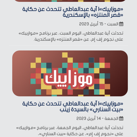
«موزاييك»| آية عبدالعاطي تتحدث عن حكاية
«قصر المنتزه» بالإسكندرية
السبت - ١٥ أبريل ٢٠٢٣
تحدثت آية عبدالعاطي، اليوم السبت، عبر برنامج «موازييك»
على نجوم إف إم، عن «قصر المنتزه» بالإسكندرية.
«موزاييك»| آية عبدالعاطي تتحدث عن حكاية
«بيت السناري» بالسيدة زينب
الجمعة - ١٤ أبريل ٢٠٢٣
تحدثت آية عبدالعاطي، اليوم الجمعة، عبر برنامج «موازييك»
على «نجوم إف إم»، عن حكاية «بيت السناري»،