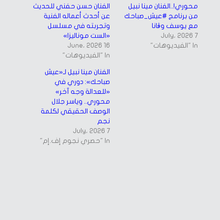
محوري!..الفنان مينا نبيل
الفنان حسن حفني للحديث
من برنامج #عيش_صباحك
عن أحدث أعماله الفنية
مع يوسف وڤانا
وتجربته في مسلسل
7 July، 2026
«الست موناليزا»
In "الفيديوهات"
16 June، 2026
In "الفيديوهات"
الفنان مينا نبيل لـ«عيش
صباحك»: دوري في
«للعدالة وجه آخر»
محوري.. وياسر جلال
الوصف الحقيقي لكلمة
نجم
7 July، 2026
In "حصري نجوم إف.إم"