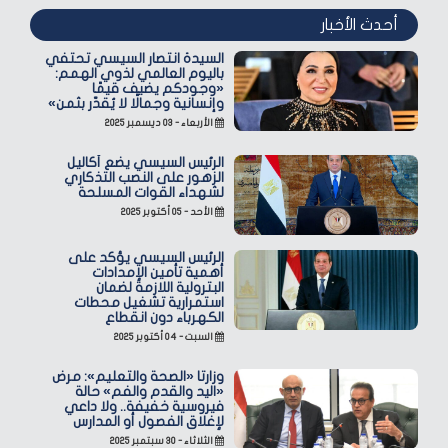
أحدث الأخبار
السيدة انتصار السيسي تحتفي
باليوم العالمي لذوي الهمم:
«وجودكم يضيف قيمًا
وإنسانية وجمالًا لا يُقدّر بثمن»
الأربعاء - ٠٣ ديسمبر ٢٠٢٥
الرئيس السيسي يضع أكاليل
الزهور على النصب التذكاري
لشهداء القوات المسلحة
الأحد - ٠٥ أكتوبر ٢٠٢٥
الرئيس السيسي يؤكد على
أهمية تأمين الإمدادات
البترولية اللازمة لضمان
استمرارية تشغيل محطات
الكهرباء دون انقطاع
السبت - ٠٤ أكتوبر ٢٠٢٥
وزارتا «الصحة والتعليم»: مرض
«اليد والقدم والفم» حالة
فيروسية خفيفة.. ولا داعي
لإغلاق الفصول أو المدارس
الثلاثاء - ٣٠ سبتمبر ٢٠٢٥