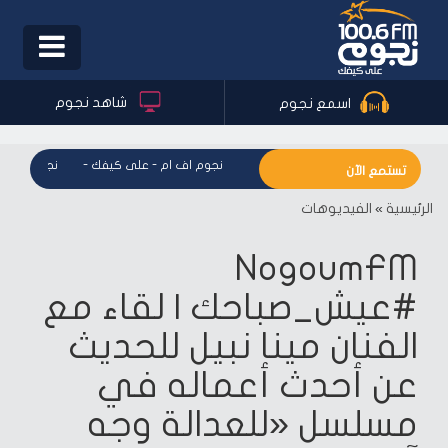
Toggle
igation
شاهد نجوم
اسمع نجوم
نجوم اف ام - على كيفك
-
نجوم اف ام - على كيفك
-
نجوم اف ام 
تستمع الآن
الرئيسية
»
الفيديوهات
NogoumFM
#عيش_صباحك | لقاء مع
الفنان مينا نبيل للحديث
عن أحدث أعماله في
مسلسل «للعدالة وجه