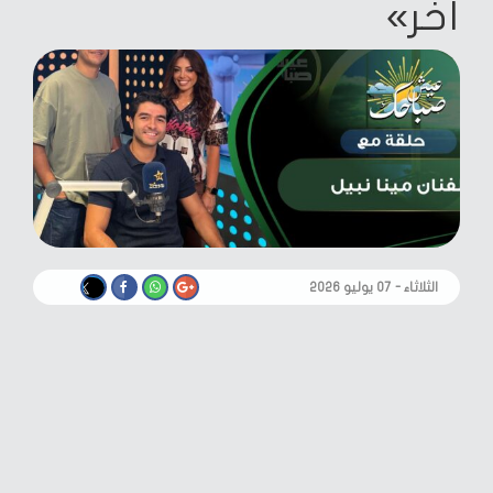
آخر»
الثلاثاء - ٠٧ يوليو ٢٠٢٦