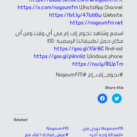
https://x.com/nogoumfm
WhatsApp Channel:
https://bit.ly/47Iub6w
Website:
https://nogoumfm.net
اسمع وشاهد نجوم إف إم في أي وقت ومن أي
مكان
حمل تطبيقاتنا الرسمية:
IOS:
https://goo.gl/XYr8iC
Android:
https://goo.gl/pYnnYz
Windows phone:
https://ow.ly/BWpTm
#نجوم_إف_إم
#NogoumFM
Share this:
Click
Click
to
to
share
share
on
on
Facebook
Twitter
(Opens
(Opens
in
in
Related
new
new
window)
window)
NogoumFM دوري في
NogoumFM
«للعدالة وجه آخر»
#عيش_صباحك | لقاء مع