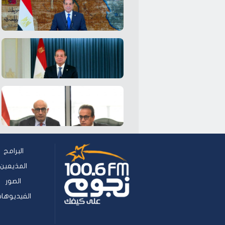
البرامج
المذيعين
الصور
الفيديوها