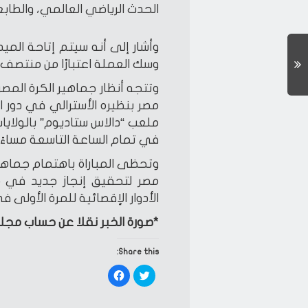
الحدث الرياضي العالمي، والطابع
وأشار إلى أنه سيتم إتاحة الميد
وسك العملة اعتبارًا من منتصف 
وتتجه أنظار جماهير الكرة المص
ملعب “دالاس ستاديوم” بالولايات
في تمام الساعة التاسعة مساءً 
وتحظى المباراة باهتمام جماه
مصر لتحقيق إنجاز جديد في م
الأدوار الإقصائية للمرة الأولى ف
*صورة الخبر نقلا عن حساب مجل
Share this:
Click
Click
to
to
share
share
on
on
Facebook
Twitter