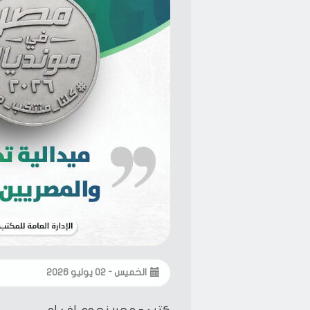
الخميس - ٠٢ يوليو ٢٠٢٦