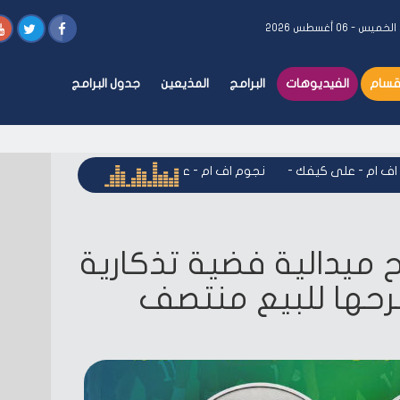
الخميس - ٠٦ أغسطس ٢٠٢٦
أقسام
الفيديوهات
البرامج
المذيعين
جدول البرامج
ام - على كيفك
-
نجوم اف ام - على كيفك
-
نجوم اف ام - على كي
رح ميدالية فضية تذكارية
حها للبيع منتصف