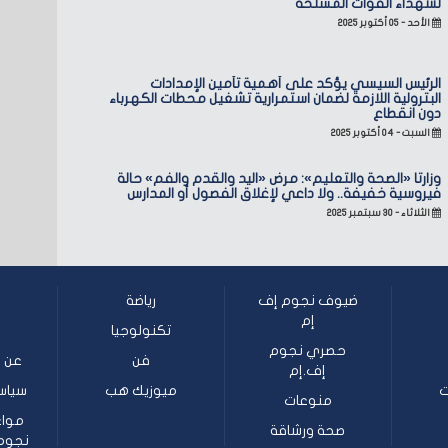
لشهداء القوات المسلحة
الأحد - ٠٥ أكتوبر ٢٠٢٥
الرئيس السيسي يؤكد على أهمية تأمين الإمدادات
البترولية اللازمة لضمان استمرارية تشغيل محطات الكهرباء
دون انقطاع
السبت - ٠٤ أكتوبر ٢٠٢٥
وزارتا «الصحة والتعليم»: مرض «اليد والقدم والفم» حالة
فيروسية خفيفة.. ولا داعي لإغلاق الفصول أو المدارس
الثلاثاء - ٣٠ سبتمبر ٢٠٢٥
ضيوف نجوم إف
رياضة
إم
تكنولوجيا
حصري نجوم
فن
عن ن
إف.إم
ت
ميوزيك هب
سياس
منوعات
مواع
صحة ورشاقة
نجوم إف