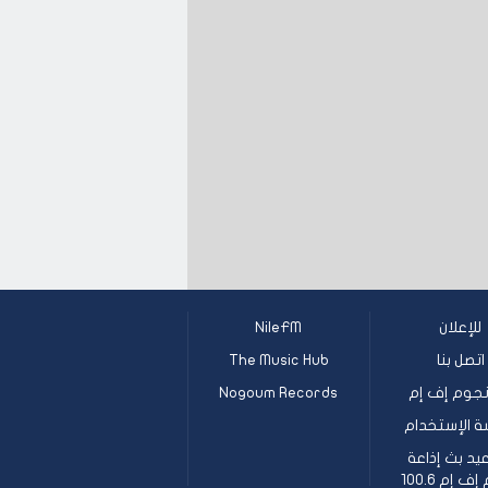
للإعلان
NileFM
اتصل بنا
The Music Hub
جوم إف إم
Nogoum Records
ة الإستخدام
يد بث إذاعة
 إم 100.6