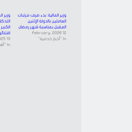
(Opens
(Opens
in
in
new
new
window)
window)
وزير المالية: بدء صرف مرتبات
وزير ال
العاملين بالدولة الإثنين
التذكا
المقبل بمناسبة شهر رمضان
الكبير 
12 February، 2026
اقتنائه
In "أخبار خدمية"
13 November، 2025
In "أهم الأخبار"