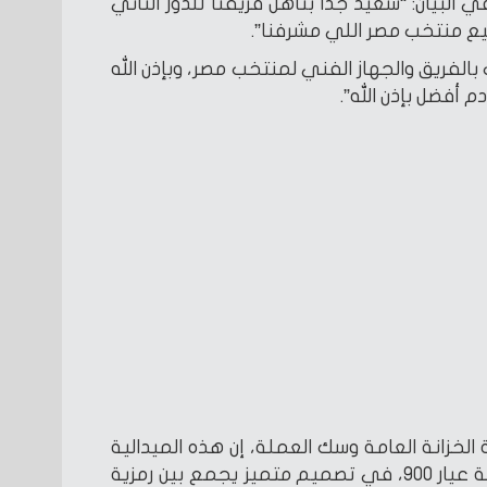
البيان: “سعيد جدًا بتأهل فريقنا للدور الثاني
 منتخب مصر اللي مشرفنا”.
بالفريق والجهاز الفني لمنتخب مصر، وبإذن الله
م أفضل بإذن الله”.
خزانة العامة وسك العملة، إن هذه الميدالية
التذكارية، سيتم سكها من الفضة عيار 900، في تصميم متميز يجمع بين رمزية