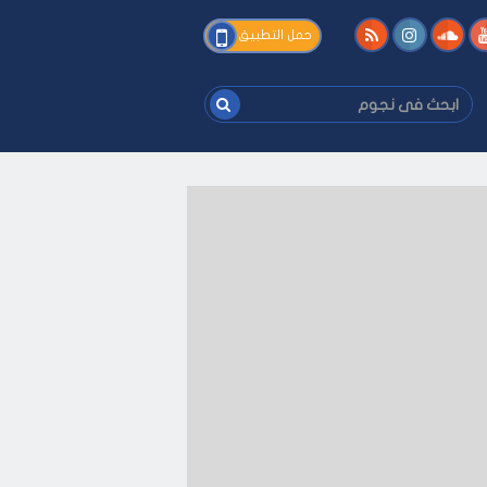
فى
حمل التطبيق
نجوم
ابحث
فى
نجوم
فك
-