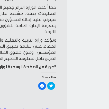
كما أكدت الوزارة التزام جميع ال
التعليمات بدقة، مشددة على 
سيترتب عليه إحالة المسؤول عن إ
بمعرفة الإدارة العامة للشؤون ال
اللازمة.
وتؤكد وزارة التربية والتعليم 
الحفاظ على سلامة تطبيق النظم
المؤسسي، وصون حقوق الطلاب،
الفرص داخل منظومة التعليم الم
*صورة من الصفحة الرسمية لوزا
Share this:
Click
Click
to
to
share
share
on
on
Facebook
Twitter
(Opens
(Opens
in
in
new
new
window)
window)