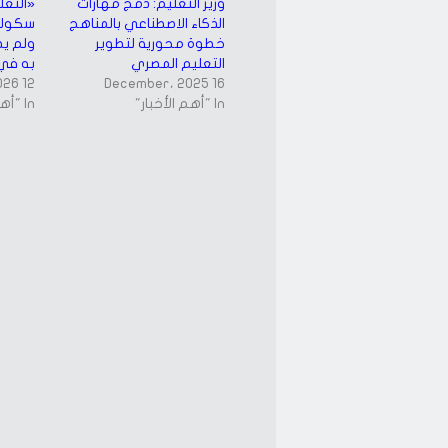
وزير التعليم: دمج مهارات
«التعل
الذكاء الاصطناعي بالمناهج
سكولين
خطوة محورية لتطوير
ولم يص
التعليم المصري
به في
12 July، 2026
16 December، 2025
In "أهم الأخبار"
In "أهم الأخبار"