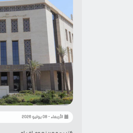
الأربعاء - ٠٨ يوليو ٢٠٢٦