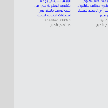
يم»: نظام «هوم
الرئيس السيسي يوجه
ج» مخالف للقانون..
بتشديد العقوبة على من
در أي ترخيص للعمل
يثبت تورطه بالغش في
 مصر
امتحانات الثانوية العامة
6 December، 2025
In "أهم الأخبار"