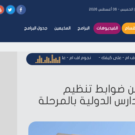
الخميس - ٠٦ أغسطس ٢٠٢٦
أقسام
الفيديوهات
البرامج
المذيعين
جدول البرامج
م - على كيفك
-
نجوم اف ام - على كيفك
-
نجوم اف ام - على كيف
علن ضوابط تنظيم
ارس الدولية بالمرحلة