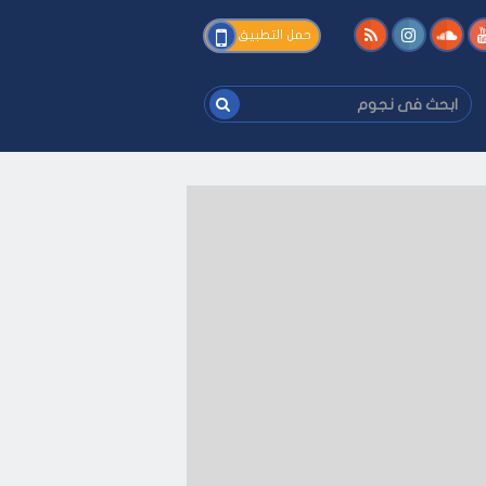
فى
حمل التطبيق
نجوم
ابحث
فى
نجوم
ك
-