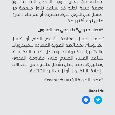
فاعلية من بعض أدوية السعال المتاحة دون
وصفة طبية، لذلك قد يساعد تناول ملعقة من
العسل قبل النوم، سواء بمفرده أو مع ماء دافئ،
على نوم أكثر راحة.
“مضاد حيوي” طبيعي ضد العدوى
يُعرف العسل، وخاصة الأنواع الخام أو “عسل
المانوكا”، بخصائصه القوية المضادة للميكروبات
والبكتيريا والالتهابات. وبفضل هذه المكونات،
يساعد العسل الجسم على مقاومة العدوى
وتطهيرها، مما يقلل بشكل ملحوظ من احتمالات
الإصابة بالإنفلونزا أو نزلات البرد الشائعة.
*مصدر الصورة الرئيسية: Freepik
Share this:
Click
Click
to
to
share
share
on
on
Facebook
Twitter
(Opens
(Opens