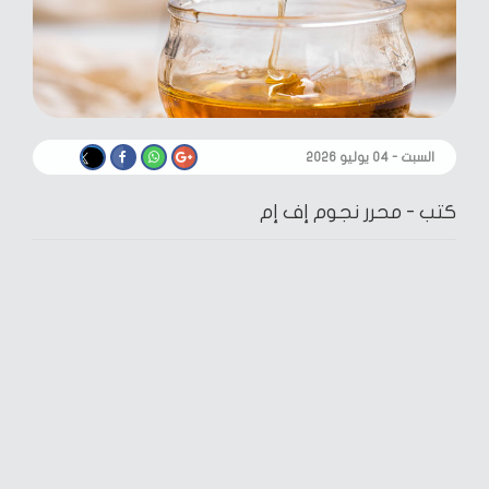
السبت - ٠٤ يوليو ٢٠٢٦
كتب -
محرر نجوم إف إم