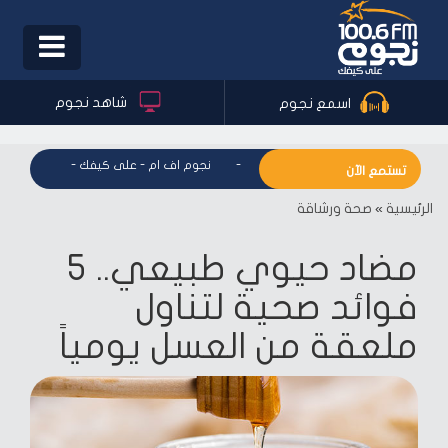
Toggle
igation
شاهد نجوم
اسمع نجوم
نجوم اف ام - على كيفك
-
نجوم اف ام - على كيفك
-
نجوم اف ام
تستمع الآن
الرئيسية
»
صحة ورشاقة
مضاد حيوي طبيعي.. 5
فوائد صحية لتناول
ملعقة من العسل يومياً