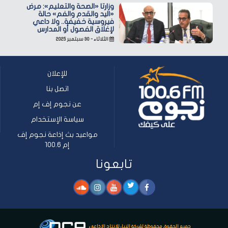
وزارتا «الصحة والتعليم»: مرض
«اليد والقدم والفم» حالة
فيروسية خفيفة.. ولا داعي
لإغلاق الفصول أو المدارس
الثلاثاء - ٣٠ سبتمبر ٢٠٢٥
للإعلان
اتصل بنا
عن نجوم إف إم
سياسة الإستخدام
مواعيد بث إذاعة نجوم إف
إم 100.6
تابعونا
جميع الحقوق محفوظة لشركة النيل للإنتاج الإذاعي