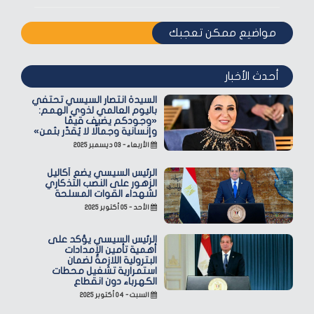
مواضيع ممكن تعجبك
أحدث الأخبار
السيدة انتصار السيسي تحتفي
باليوم العالمي لذوي الهمم:
«وجودكم يضيف قيمًا
وإنسانية وجمالًا لا يُقدّر بثمن»
الأربعاء - ٠٣ ديسمبر ٢٠٢٥
الرئيس السيسي يضع أكاليل
الزهور على النصب التذكاري
لشهداء القوات المسلحة
الأحد - ٠٥ أكتوبر ٢٠٢٥
الرئيس السيسي يؤكد على
أهمية تأمين الإمدادات
البترولية اللازمة لضمان
استمرارية تشغيل محطات
الكهرباء دون انقطاع
السبت - ٠٤ أكتوبر ٢٠٢٥