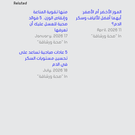
in
in
Related
new
new
window)
window)
الموز الأخضر أم الأصفر:
منها تقوية المناعة
أيهما أفضل للألياف وسكر
وإنقاص الوزن.. 5 فوائد
الدم؟
صحية للعسل عليك أن
11 April، 2026
تعرفها
In "صحة ورشاقة"
17 January، 2026
In "صحة ورشاقة"
5 عادات صباحية تساعد على
تحسين مستويات السكر
في الدم
18 July، 2026
In "صحة ورشاقة"