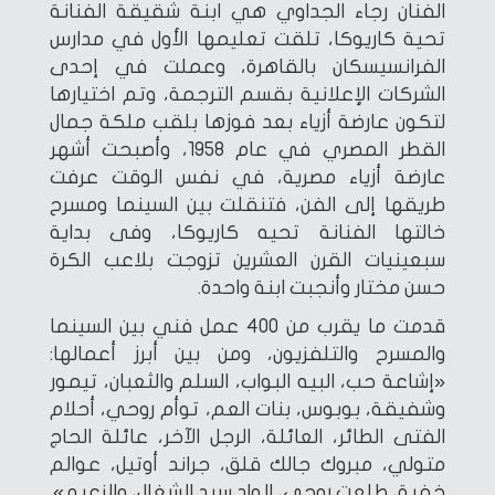
الفنان رجاء الجداوي هي ابنة شقيقة الفنانة
تحية كاريوكا، تلقت تعليمها الأول في مدارس
الفرانسيسكان بالقاهرة، وعملت في إحدى
الشركات الإعلانية بقسم الترجمة، وتم اختيارها
لتكون عارضة أزياء بعد فوزها بلقب ملكة جمال
القطر المصري في عام 1958، وأصبحت أشهر
عارضة أزياء مصرية، في نفس الوقت عرفت
طريقها إلى الفن، فتنقلت بين السينما ومسرح
خالتها الفنانة تحيه كاريوكا، وفى بداية
سبعينيات القرن العشرين تزوجت بلاعب الكرة
حسن مختار وأنجبت ابنة واحدة.
قدمت ما يقرب من 400 عمل فني بين السينما
والمسرح والتلفزيون، ومن بين أبرز أعمالها:
«إشاعة حب، البيه البواب، السلم والثعبان، تيمور
وشفيقة، بوبوس، بنات العم، توأم روحي، أحلام
الفتى الطائر، العائلة، الرجل الآخر، عائلة الحاج
متولي، مبروك جالك قلق، جراند أوتيل، عوالم
خفية، طلعت روحي، الواد سيد الشغال، والزعيم».