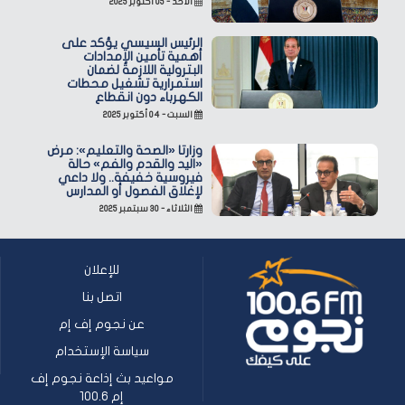
الأحد - ٠٥ أكتوبر ٢٠٢٥
الرئيس السيسي يؤكد على
أهمية تأمين الإمدادات
البترولية اللازمة لضمان
استمرارية تشغيل محطات
الكهرباء دون انقطاع
السبت - ٠٤ أكتوبر ٢٠٢٥
وزارتا «الصحة والتعليم»: مرض
«اليد والقدم والفم» حالة
فيروسية خفيفة.. ولا داعي
لإغلاق الفصول أو المدارس
الثلاثاء - ٣٠ سبتمبر ٢٠٢٥
للإعلان
اتصل بنا
عن نجوم إف إم
سياسة الإستخدام
مواعيد بث إذاعة نجوم إف
إم 100.6