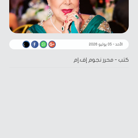
الأحد - ٠٥ يوليو ٢٠٢٦
كتب -
محرر نجوم إف.إم