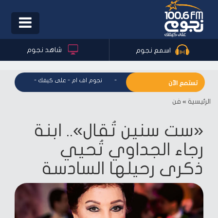
Toggle
igation
شاهد نجوم
اسمع نجوم
نجوم اف ام - على كيفك
-
نجوم اف ام - على كيفك
-
نجوم اف ا
تستمع الآن
الرئيسية
»
فن
«ست سنين تُقال».. ابنة
رجاء الجداوي تُحيي
ذكرى رحيلها السادسة