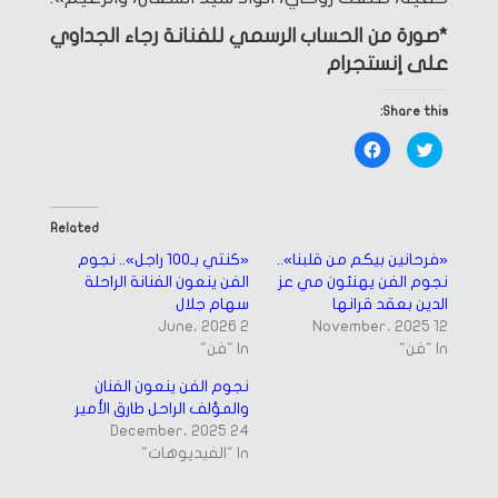
*صورة من الحساب الرسمي للفنانة رجاء الجداوي
على إنستجرام
Share this:
Click
Click
to
to
share
share
on
on
Facebook
Twitter
(Opens
(Opens
in
in
Related
new
new
window)
window)
«فرحانين بيكم من قلبنا»..
«كنتي بـ100 راجل».. نجوم
نجوم الفن يهنئون مي عز
الفن ينعون الفنانة الراحلة
الدين بعقد قرانها
سهام جلال
2 June، 2026
12 November، 2025
In "فن"
In "فن"
نجوم الفن ينعون الفنان
والمؤلف الراحل طارق الأمير
24 December، 2025
In "الفيديوهات"